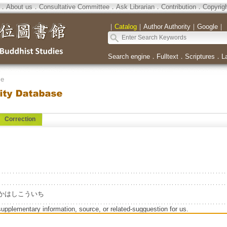
．
About us
．
Consultative Committee
．
Ask Librarian
．
Contribution
．
Copyrig
｜
Catalog
｜
Author Authority
｜
Google
｜
Search engine
．
Fulltext
．
Scriptures
．
L
se
Correction
hi=たかはしこういち
supplementary information, source, or related-sugguestion for us.