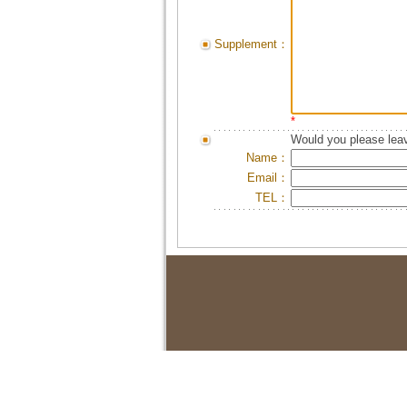
Supplement：
*
Would you please leav
Name：
Email：
TEL：