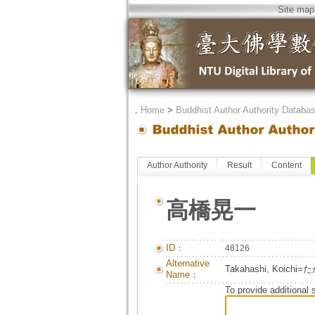
Site map
．
Home
>
Buddhist Author Authority Databa
Author Authority
Result
Content
高橋晃一
ID：
48126
Alternative
Takahashi, Koic
Name：
To provide additional 