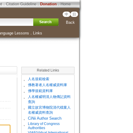
ht
．
Citation Guideline
．
Donation
．
Home
中
日
Back
anguage Lessons
．
Links
Related Links
。
人名規範檢索
。
佛教著者人名權威資料庫
。
佛學規範資料庫
。
人名權威明清人物傳記資料
查詢
。
國立故宮博物院清代檔案人
名權威資料查詢
。
CiNii Author Search
Library of Congress
。
Authorities
VIAF(Virtual International