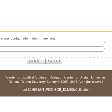
e your contact information, thank you.
*
*
Center for Buddhist Studies
．
Research Center for Digital Humanities
National Taiwan University Library © 1995 - 2026. All rights reserved
doi:10.6681/NTURCDH.DB_DLMBS/Collection