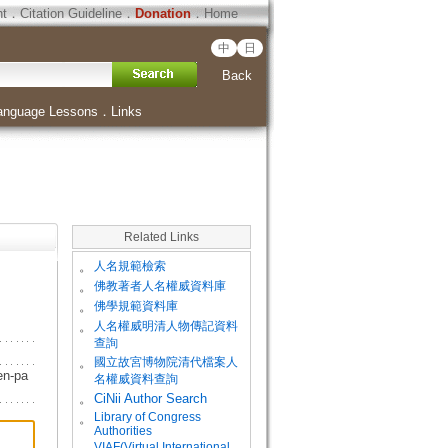
ht
．
Citation Guideline
．
Donation
．
Home
中
日
Back
anguage Lessons
．
Links
Related Links
。
人名規範檢索
。
佛教著者人名權威資料庫
。
佛學規範資料庫
。
人名權威明清人物傳記資料
查詢
。
國立故宮博物院清代檔案人
n-pa
名權威資料查詢
。
CiNii Author Search
Library of Congress
。
Authorities
VIAF(Virtual International