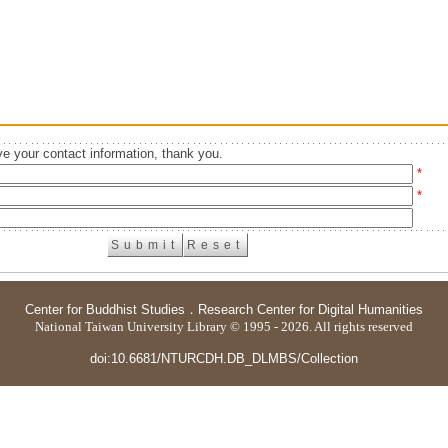
e your contact information, thank you.
*
*
Center for Buddhist Studies
．
Research Center for Digital Humanities
National Taiwan University Library © 1995 - 2026. All rights reserved
doi:10.6681/NTURCDH.DB_DLMBS/Collection