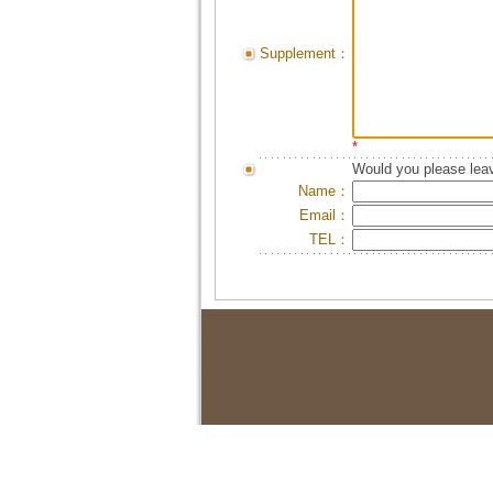
Supplement：
*
Would you please leav
Name：
Email：
TEL：