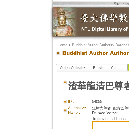
Site map
．
Home
>
Buddhist Author Authority Databa
Author Authority
Result
Content
渣華龍清巴尊
ID：
54055
Alternative
無垢光尊者=龍青巴尊者=龍欽
Name：
Dri-med-ʼod-zer
To provide additional 