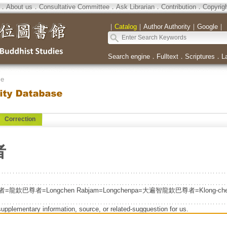
．
About us
．
Consultative Committee
．
Ask Librarian
．
Contribution
．
Copyrig
｜
Catalog
｜
Author Authority
｜
Google
｜
Search engine
．
Fulltext
．
Scriptures
．
L
se
Correction
者
巴尊者=Longchen Rabjam=Longchenpa=大遍智龍欽巴尊者=Klong-che
supplementary information, source, or related-sugguestion for us.