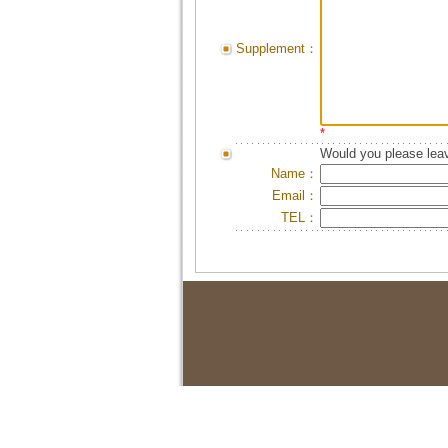
Supplement：
*
Would you please leav
Name：
Email：
TEL：