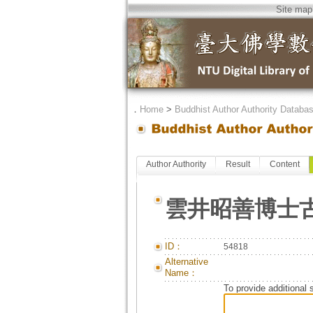
Site map
．
Home
>
Buddhist Author Authority Databa
Author Authority
Result
Content
雲井昭善博士
ID：
54818
Alternative
Name：
To provide additional 