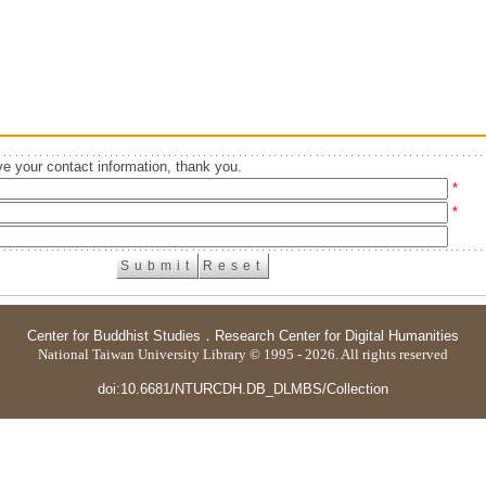
e your contact information, thank you.
*
*
Center for Buddhist Studies
．
Research Center for Digital Humanities
National Taiwan University Library © 1995 - 2026. All rights reserved
doi:10.6681/NTURCDH.DB_DLMBS/Collection