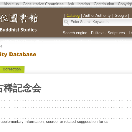
．
About us
．
Consultative Committee
．
Ask Librarian
．
Contribution
．
Copyrig
｜
Catalog
｜
Author Authority
｜
Google
｜
Search engine
．
Fulltext
．
Scriptures
．
L
se
Correction
古稀記念会
supplementary information, source, or related-sugguestion for us.