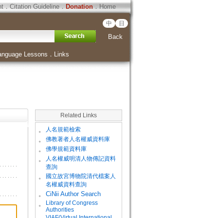
ht
．
Citation Guideline
．
Donation
．
Home
中
日
Back
anguage Lessons
．
Links
Related Links
。
人名規範檢索
。
佛教著者人名權威資料庫
。
佛學規範資料庫
。
人名權威明清人物傳記資料
查詢
。
國立故宮博物院清代檔案人
名權威資料查詢
。
CiNii Author Search
Library of Congress
。
Authorities
VIAF(Virtual International