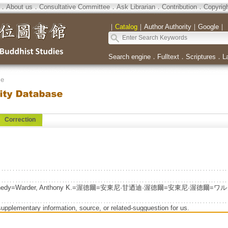
．
About us
．
Consultative Committee
．
Ask Librarian
．
Contribution
．
Copyrig
｜
Catalog
｜
Author Authority
｜
Google
｜
Search engine
．
Fulltext
．
Scriptures
．
L
se
Correction
 Kennedy=Warder, Anthony K.=渥德爾=安東尼·甘迺迪·渥德爾=安東尼·渥德爾=ワ
supplementary information, source, or related-sugguestion for us.