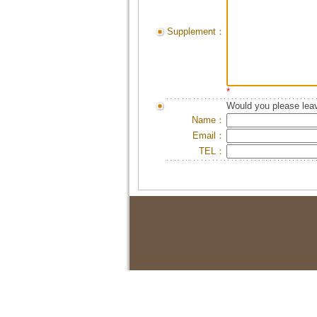
Supplement：
*
Would you please leav
Name：
Email：
TEL：