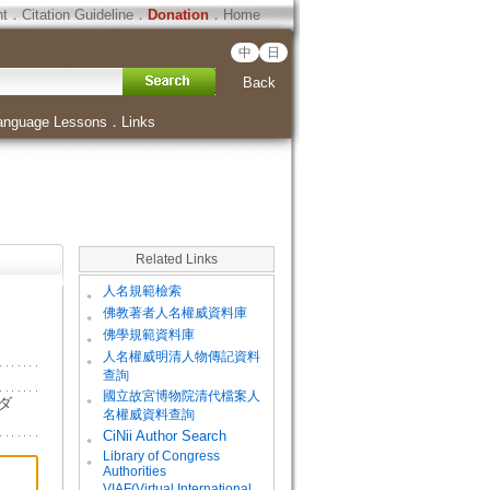
ht
．
Citation Guideline
．
Donation
．
Home
中
日
Back
anguage Lessons
．
Links
Related Links
。
人名規範檢索
。
佛教著者人名權威資料庫
。
佛學規範資料庫
。
人名權威明清人物傳記資料
查詢
。
國立故宮博物院清代檔案人
ルダ
名權威資料查詢
。
CiNii Author Search
Library of Congress
。
Authorities
VIAF(Virtual International