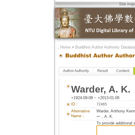
Site map
．
Home
>
Buddhist Author Authority Databa
Author Authority
Result
Content
Warder, A. K.
+1924-09-08 ~ +2013-01-08
ID：
72465
Alternative
Warder, Anthony
Name：
ー，A. K.
To provide additional 