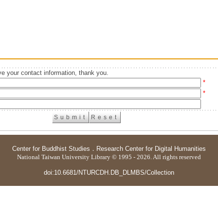
e your contact information, thank you.
*
*
Center for Buddhist Studies
．
Research Center for Digital Humanities
National Taiwan University Library © 1995 - 2026. All rights reserved
doi:10.6681/NTURCDH.DB_DLMBS/Collection