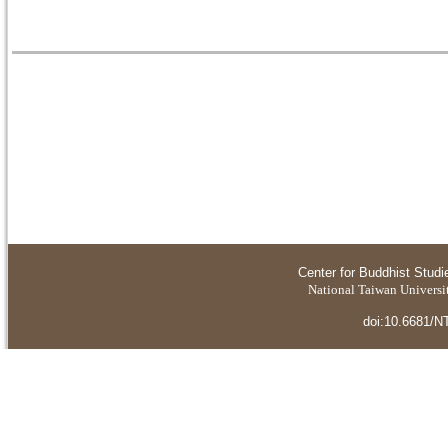
Center for Buddhist Studi
National Taiwan Universit
doi:10.6681/