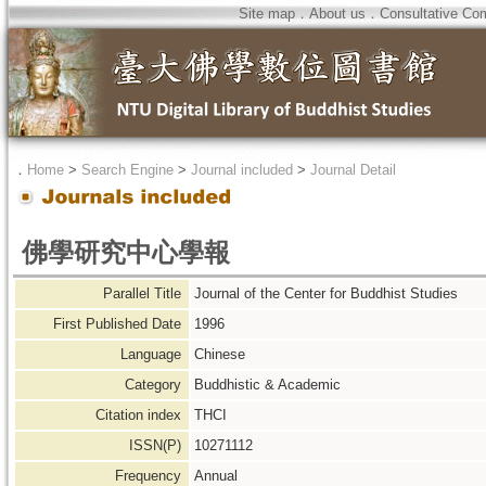
Site map
．
About us
．
Consultative Co
．
Home
>
Search Engine
>
Journal included
>
Journal Detail
佛學研究中心學報
Parallel Title
Journal of the Center for Buddhist Studies
First Published Date
1996
Language
Chinese
Category
Buddhistic & Academic
Citation index
THCI
ISSN(P)
10271112
Frequency
Annual