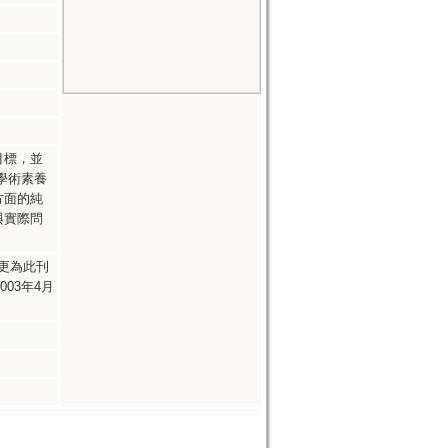
目標，並
學術素養
方面的純
與實際問
再更為此刊
003年4月