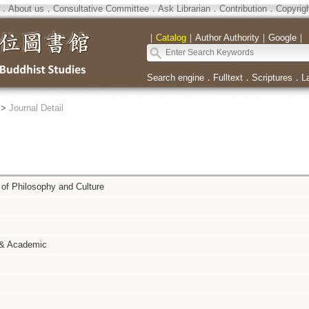
．
About us
．
Consultative Committee
．
Ask Librarian
．
Contribution
．
Copyrig
｜
Catalog
｜
Author Authority
｜
Google
｜
Search engine
．
Fulltext
．
Scriptures
．
L
>
Journal Detail
of Philosophy and Culture
 & Academic