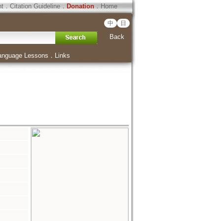
ht
．
Citation Guideline
．
Donation
．
Home
中
日
Back
anguage Lessons
．
Links