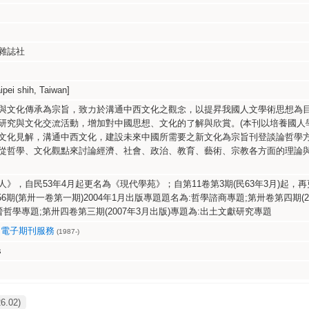
雜誌社
i shih, Taiwan]
與文化傳承為宗旨，致力於溝通中西文化之觀念，以提昇我國人文學術思想為
研究與文化交流活動，增加對中國思想、文化的了解與欣賞。(本刊以培養國人
文化見解，溝通中西文化，建設未來中國所需要之新文化為宗旨刊登談論哲學
從哲學、文化觀點來討論經濟、社會、政治、教育、藝術、宗教各方面的理論
》，自民53年4月起更名為《現代學苑》；自第11卷第3期(民63年3月)起，
56期(第卅一卷第一期)2004年1月出版專題題名為:哲學諮商專題;第卅卷第四期(2
晉哲學專題;第卅四卷第三期(2007年3月出版)專題為:出土文獻研究專題
文電子期刊服務
(1987-)
s
26.02)