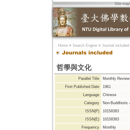
Site map
．
Home
>
Search Engine
>
Journal included
哲學與文化
Parallel Title
Monthly Review 
First Published Date
1961
Language
Chinese
Category
Non-Buddhistic
ISSN(P)
10158383
ISSN(E)
10158383
Frequency
Monthly