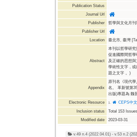
Publication Status
Journal Url
Publisher
哲學與文化月刊
Publisher Url
Location
臺北市, 臺灣 [Taipe
本刊以哲學研究
促進國際間哲學
Abstract
及正確的思想與
學術性文字，或
題之文字 。)
原刊名《現代學人
Appendix
名。 革新號第3
出版)專題為:魏
Electronic Resource
CEPS中
1.
Inclusion status
Total
153
Issue
Modified date
2023-03-31
v.49 n.4 (2022.04.01) - v.53 n.2 (20