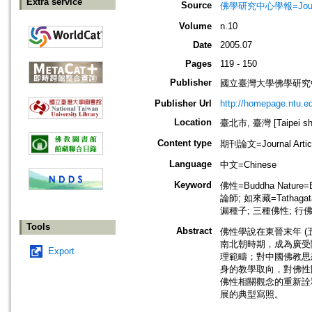
Extra service
Source
佛學研究中心學報=Journal o
Volume
n.10
Date
2005.07
Pages
119 - 150
Publisher
國立臺灣大學佛學研究中心=The C
Publisher Url
http://homepage.ntu.e
Location
臺北市, 臺灣 [Taipei shi
Content type
期刊論文=Journal Artic
Language
中文=Chinese
Keyword
佛性=Buddha Nature=
論師; 如來藏=Tathagat
漏種子; 三種佛性; 行
Tools
Abstract
佛性學說在東晉末年 
南北朝時期，成為廣受
Export
理範疇；對中國佛教思
身的教學取向，對佛性
佛性相關觀念的重新詮
展的典型寫照。