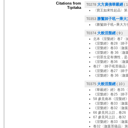
Citations from
大方廣佛華嚴經
T0278
( 1
Tipitaka
〈寶王如來性起品〉第 3
勝鬘師子吼一乘大
T0353
《勝鬘師子吼─乘大方
大般涅槃經
T0374
( 9 )
北本《涅槃經》卷7〈
《涅槃經》卷28〈師子
《涅槃經》卷33〈迦葉
《涅槃經》卷 36〈迦葉
一切眾生定有佛性，是
《涅槃經》卷36 〈迦
卷27 〈師子吼菩薩品〉
《涅槃經》卷27〈師子
《涅槃經》卷 36〈迦葉
大般涅槃經
T0375
( 10 )
《華嚴經》經》卷35〈
《涅槃經》卷25〈師子吼
58 參見南本《涅槃經》
《涅槃經》卷33〈迦葉
《涅槃經》卷32〈迦葉
66 參見同上註，卷2
67 參見同上註，卷3
《涅槃經》卷33〈迦葉菩
卷32〈迦葉菩薩品〉第 