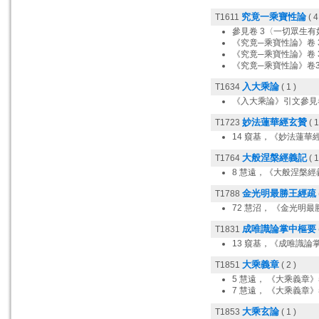
究竟一乘寶性論
T1611
( 4
參見卷 3〈一切眾生有
《究竟─乘寶性論》卷 
《究竟─乘寶性論》卷 
《究竟─乘寶性論》卷
入大乘論
T1634
( 1 )
《入大乘論》引文參見
妙法蓮華經玄贊
T1723
( 1
14 窺基，《妙法蓮華
大般涅槃經義記
T1764
( 1
8 慧遠，《大般涅槃經
金光明最勝王經疏
T1788
72 慧沼， 《金光明
成唯識論掌中樞要
T1831
13 窺基，《成唯識論
大乘義章
T1851
( 2 )
5 慧遠， 《大乘義章》
7 慧遠， 《大乘義章》
大乘玄論
T1853
( 1 )