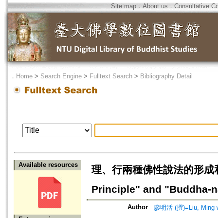
Site map
．
About us
．
Consultative C
．
Home
>
Search Engine
>
Fulltext Search
>
Bibliography Detail
Available resources
理、行兩種佛性說法的形成和演變=The
Principle" and "Buddha-n
Author
廖明活 (撰)=Liu, Ming-