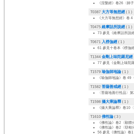
《涅槃經》卷26〈師子吼
大方等無想經
T0387
( 1 )
《大方等無想經》卷 4
維摩詰所說經
T0475
( 1 )
73 參見《維摩詰所說
入楞伽經
T0671
( 1 )
61 參見十卷本《楞伽
金剛上味陀羅尼經
T1344
77 參見《金剛上味陀
瑜伽師地論
T1579
( 1 )
《瑜伽師地論》卷 49
菩薩善戒經
T1582
( 1 )
〈菩薩地善行性品〉第
攝大乘論釋
T1598
( 1 )
《攝大乘論釋》卷10〈
佛性論
T1610
( 3 )
《佛性論》卷2〈顯體
《佛性論》卷2〈辯相分
56 參見《佛性論》卷