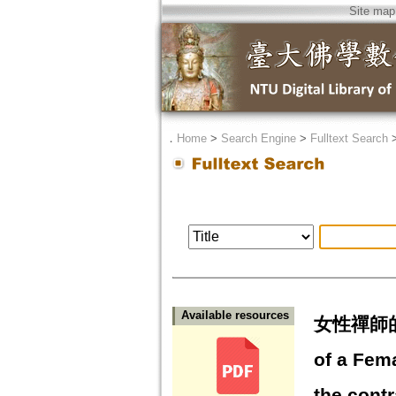
Site map
．
Home
>
Search Engine
>
Fulltext Search
Available resources
女性禪師的
of a Fem
the contr