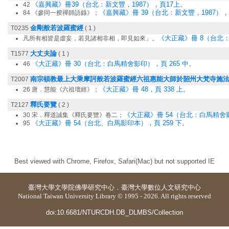
《嘉興藏》冊39（台北：新文豐，1987），頁17上
42
。
《嘉興藏》冊 39（台北：新文豐，1987），頁
84 《參同一揆禪師語錄》；
金剛般若波羅蜜經
T0235
( 1 )
《大正藏》冊 8（台北：
凡所有相皆是虛妄，若見諸相非相，即見如來」。
大丈夫論
T1577
( 1 )
《大正藏》冊 30（台北：白馬精舍影印），頁 265 中
46
。
南宗頓教最上大乘摩訶般若波羅蜜經六祖惠能大師於韶州大梵寺施
T2007
《大正藏》冊 48，頁 338 上
26 唐．慧能《六祖壇經》；
。
釋氏要覽
T2127
( 2 )
《大正藏》冊 54（台北：白馬精舍影
30 宋．釋道誠集《釋氏要覽》卷二；
《大正藏》冊 54（台北、白馬影印本），頁 259 下
95
。
Best viewed with Chrome, Firefox, Safari(Mac) but not supported IE
臺灣大學
文學院佛學研究中心
．
臺灣大學數位人文研究中心
National Taiwan University Library © 1995 - 2026. All rights reserved
doi:10.6681/NTURCDH.DB_DLMBS/Collection