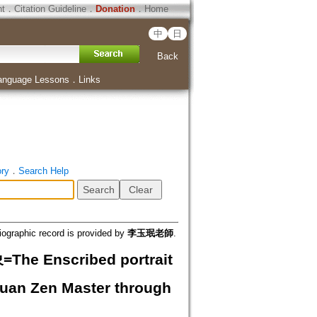
ht
．
Citation Guideline
．
Donation
．
Home
中
日
Back
anguage Lessons
．
Links
ory
．
Search Help
iographic record is provided by
李玉珉老師
.
scribed portrait
Yuan Zen Master through