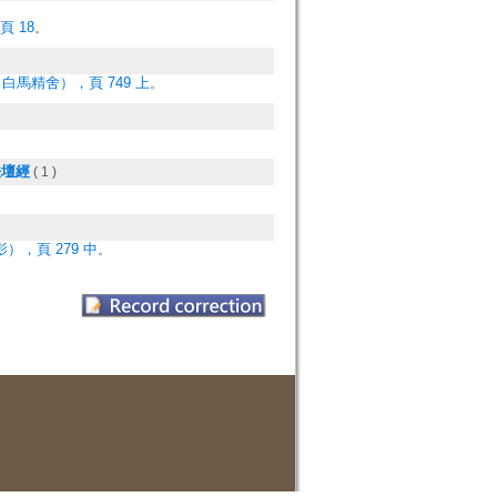
 18
。
白馬精舍），頁 749 上
。
法壇經
( 1 )
），頁 279 中
。