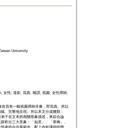
wan University
hism; 女性; 道影; 寫真; 稱謂; 祇園; 女性禪師;
。語錄首頁有一幅祇園禪師肖像，即寫真。所以
細膩、完整地呈現。所以本文分成幾類：
與弟子在文本的相關形象描述，來綜合論
此探析出三大意象：「如意」、「寒梅」、
在悟者的自信風範中，配上內歛謙抑的態