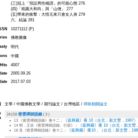
(三)冠上「預設男性稱謂」的可能心態 276
(四)「祇園大和尚」與「山僧」 277
(五)帶來的衝擊：大悟元來只會女人身 279
六、結論 281
SSN
10271112 (P)
ries
佛教圖像
asty
明代
ions
中國
Hits
4007
date
2005.09.26
date
2017.07.03
類
文學 / 中國佛教文學 / 期刊論文 / 台灣地區 /
禪師相關論文
m
密雲禪師語錄
JA158
( 3 )
a
《嘉興藏》冊 10（台北：新文豐，1987）
13 《密雲禪師語錄》卷十二；
《嘉興藏》冊 10（台北：新文豐，1
14 明．王谷《密雲禪師語錄、行狀》；
《嘉興藏》冊10，（台北：新文豐，1987
18 見《密雲禪師語錄》卷十二；