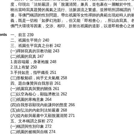
度，印現出「法矩嚴謹」與「脫灑清閒」兼具，並包裹在一層離於中性
映出當時寫真題贊的風氣之流行、法脈源流之繁盛。並辨明所謂稱謂的
優」等佛門稱謂的性別問題。帶出祇園等女性禪師的典範出現給時人的
義，既是一切相「如夢幻泡影」，但又能「即相會心」，所以由寫真、
佛門大環境等因素，交涉、相印、折射出祇園的道影，以達即相會心之
ents
一、前言 239
二、祇園生平簡介 240
三、祇園生平寫真之分析 242
(一)禪師寫真的宗教功能 243
(二)祇園的寫真 247
1.面容端嚴，身著袍服 248
2.頂上有髮 250
3.手持如意，指甲纖長 251
(三)形貌魁碩，純乎丈夫氣概 258
四、題自像贊與自我形容 261
(一)祇園寫真與贊的關係 261
(二)以空為核心，顯臨濟教法 262
(三)祇園的寒梅意象 264
(四)自我形容顯現內歛謙抑的態度 266
(五)由弘法的內歛到法矩嚴肅 268
(六)從內歛與嚴肅中又顯脫灑清閒 271
五、文本稱謂之探析 272
(一)稱謂與性別印象 272
(二)祇園的被稱與自稱 274