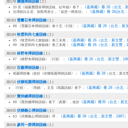
費隱禪師語錄
JB178
( 2 )
《嘉興藏》冊 26（台北：新文豐
20 見《福嚴費隱容禪師語錄、紀年錄》卷下；
《嘉興藏》冊 26(台北：新
法淨皓比丘尼、徐覲周居士，「如意一柄表信」；
雪竇石奇禪師語錄
JB183
( 1 )
《嘉興藏》冊 26（台北：新文豐
88 《雪竇石奇禪師語錄》卷十五〈行狀〉；
牧雲和尚七會語錄
JB184
( 2 )
《嘉興藏》冊 26（台北：新文豐，19
85 《牧雲和尚七會餘錄》卷三末尾；
《嘉興藏》冊 26（台北：新文豐，19
99 《牧雲和尚七會餘錄》卷三末尾；
林野奇禪師語錄
JB186
( 1 )
《嘉興藏》冊 26（台北：新文豐，1987
87 《林野奇禪師語錄》〈行狀〉；
百癡禪師語錄
JB202
( 1 )
《嘉興藏》冊 28
祇園禪師像（收於《伏獅祇園禪師語錄》；
（台北：新文豐
伏獅祇園禪師語錄
JB210
( 1 )
《嘉興藏》冊 28（台北：新 
〈行狀〉、〈塔銘〉。文見《祇園語錄》卷下；
寶持總禪師語錄
JB337
( 1 )
《嘉興藏》冊35（台北：新文豐
68 《寶持總禪師語錄》卷下〈真贊〉，收於
伏獅義公禪師語錄
JB435
( 1 )
《嘉興藏》冊 39（台北：新文豐，1987）
63 《伏獅義公禪師語錄》序，
參同一揆禪師語錄
JB436
( 2 )