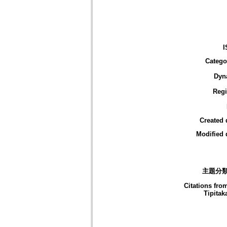
I
Catego
Dyn
Reg
Created 
Modified 
主題分
Citations fro
Tipitak