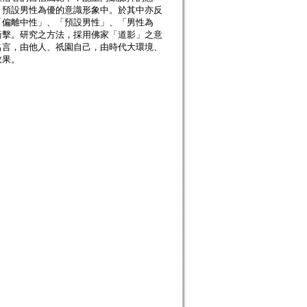
、預設男性為優的意識形象中。於其中亦反
「偏離中性」、「預設男性」、「男性為
衝擊。研究之方法，採用佛家「道影」之意
名言，由他人、祇園自己，由時代大環境、
效果。