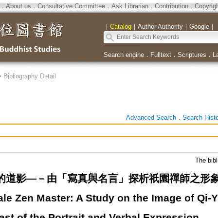
．
About us
．
Consultative Committee
．
Ask Librarian
．
Contribution
．
Copyrig
｜
Catalog
｜
Author Authority
｜
Google
｜
Search engine
．
Fulltext
．
Scriptures
．
L
>
Bibliography Detail
Advanced Search
．
Search Hist
The bibl
道影—－由「寫真與名言」探析祇園禪師之形象=The En
ale Zen Master: A Study on the Image of Qi-
ast of the Portrait and Verbal Expression