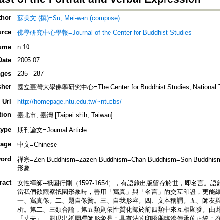
thor
蘇美文 (撰)=Su, Mei-wen (compose)
urce
佛學研究中心學報=Journal of the Center for Buddhist Studies
ume
n.10
Date
2005.07
ges
235 - 287
sher
國立臺灣大學佛學研究中心=The Center for Buddhist Studies, National Tai
 Url
http://homepage.ntu.edu.tw/~ntucbs/
tion
臺北市, 臺灣 [Taipei shih, Taiwan]
type
期刊論文=Journal Article
age
中文=Chinese
ord
禪宗=Zen Buddhism=Zazen Buddhism=Chan Buddhism=Son Budd
形象
ract
女性禪師--祇園行剛（1597-1654），有語錄出版留存於世，即名言
當我們欲觀察祇園形象時，善用「寫真」與「名言」的交互印證，更能
一、寫真像。二、題自像贊。三、自我形容。四、文本稱謂。五、師友
析。第二、三類合論，第五類則依性質化歸於前四類中來互相顯發。由
「丈夫」。影現出祇園禪師形象是：具有法的印證與臨濟傳承的正統；