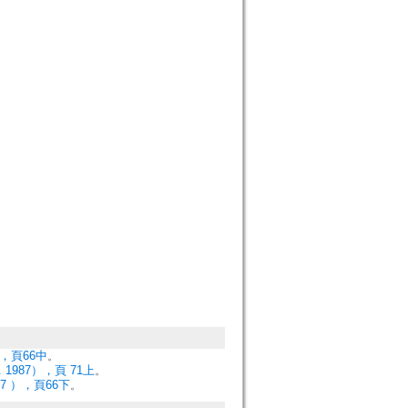
，頁66中
。
987），頁 71上
。
 ），頁66下
。