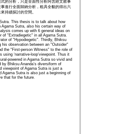
模式的分析，只是全面性分析阿含經文敘事
故事進行全面歸納分析，粗具全貌的得出六
未來持續探討的空間。
utra. This thesis is to talk about how
n Agama Sutra, also his certain way of
nalysis comes up with 6 general ideas on
 of "Extradiegetic" in all Agama Sutra.
ator of "Hypodiegetic". Thirdly, Bhiksu
 his observation between an "Outsider"
 the "First-person Witness" to the role of
 using ‘narrative-loop’viewpoint. Thus it
tural-powered in Agama Sutra so vivid and
ed by Bhiksu Ananda’s diversiform of
nd viewpoint of Agama Sutra is just a
d Agama Sutra is also just a beginning of
e that for the future.