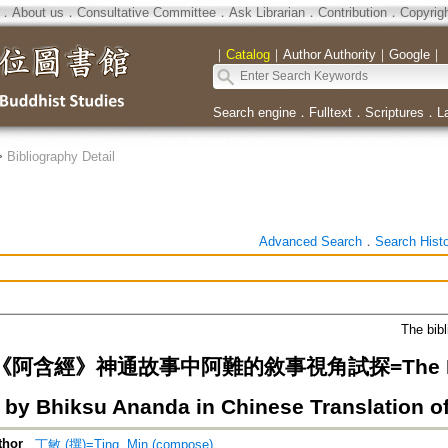
．
About us
．
Consultative Committee
．
Ask Librarian
．
Contribution
．
Copyrig
｜
Catalog
｜
Author Authority
｜
Google
｜
Search engine
．
Fulltext
．
Scriptures
．
L
>
Bibliography Detail
Advanced Search
．
Search Hist
The bibl
阿含經》神通故事中阿難的敘事視角試探=The Miracu
e by Bhiksu Ananda in Chinese Translation o
thor
丁敏 (撰)=Ting, Min (compose)