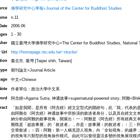
urce
佛學研究中心學報=Journal of the Center for Buddhist Studies
ume
n.11
Date
2006.06
ges
1 - 30
sher
國立臺灣大學佛學研究中心=The Center for Buddhist Studies, National Tai
 Url
http://homepage.ntu.edu.tw/~ntucbs/
tion
臺北市, 臺灣 [Taipei shih, Taiwan]
type
期刊論文=Journal Article
age
中文=Chinese
Note
作者單位：政治大學中文系
ord
阿含經=Agama Sutra; 神通故事=supernatural-powered story; 阿難=Bhik
ract
「如是我聞」是所有《阿含經》經文定型式的開經句，此「我」代表的
由阿難在《阿含經》神通故事中所扮演的敘述者身分，以及其在經文文
納分析由阿難的敘事視角，開展出﹝一﹞阿難是《阿含經》所有經典文
難既是「超故事層」的「敘述者」，亦是﹝故事層﹞的敘述者；﹝三﹞
交替敘述；﹝四﹞阿難﹝第一人稱見證人視角」向「全知視角」的越界
的視角等六類型的視角操作模式。由此可以發現靈活多變的視角展現模