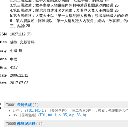
2.第二層敘述：故事人物闍尼沙展開 「次故事層」的敘述 24
3.第三層敘述：故事主要人物佛陀向阿難轉述遇見闍尼沙的經過 25
4.第四層敘述：闍尼沙自述其名之來由，及看見大梵天王的場景 26
5.第五層敘述：大梵天王以「第一人稱見證人視角」說出摩竭國人的命終生
6、第六層敘述：阿難復以「第一人稱見證人內視角」總結「故事層」的敘
三、結論 28
SSN
10271112 (P)
ries
佛教; 文獻資料
asty
中國-無
ions
中國
Hits
4117
date
2006.12.11
date
2017.07.03
m
長阿含經
T0001
( 2 )
a
T01, NO.1
此中，（
）《長阿含經》（三二卷三0經），後秦．佛陀耶舍共
T01, no. 1, p. 35, a-p. 36, b
35 《長阿含經》(
)
佛般泥洹經
T0005
( 1 )