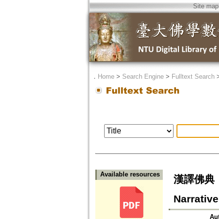
Site map
．
Home
>
Search Engine
>
Fulltext Search
Available resources
漢譯佛典《
Narrativ
Au