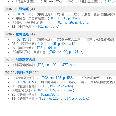
T01,no
2 《增壹阿含經》，（T02, no. 125, p. 558a）；《佛般泥洹經》，（
中阿含經
T0026
( 4 )
T01,NO.26
（
）《中阿含經》（六0卷二二二經 ），東晉．瞿曇僧伽提婆譯
T01, no. 26, p. 469, c
25 中阿含．未曾有法經》 (
)
T01, no. 26, p. 473, a
「阿難比丘雖無他心智 ……」（
）
T01, p. 478, c
32 《中阿含經 》 (
)
雜阿含經
T0099
( 4 )
T02,NO.99
（
）《雜阿含經》（五0卷一三六二經），劉宋．求那跋陀羅譯
T02, no. 99, p. 359, a-b
23 在《雜阿含經》(
)、
T02, p. 64, b
29 《雜阿含經》 (
)
T02, no. 99, p. 121, b
「初禪正受時。言語止息」(
)
別譯雜阿含經
T0100
( 1 )
T02, no. 100, p. 477, b-c
《別譯雜阿含經》(
)。
增壹阿含經
T0125
( 6 )
T02, no. 125, p. 558a
2 《增壹阿含經》，（
）；《佛般泥洹經》，（T01,no.05
T02, NO.125
（
）《增壹阿含經》（五一卷四八一經），東瞿曇僧伽提婆譯
T02, NO.125,p786b
20 《增壹阿含經》 （
）
T02, no. 125, p. 756, a-c
《增壹阿含經》 (
)、
T02,p.793,a
31 《增壹阿含經》 (
)
T02, no. 125, p. 597, a-p. 599, c
33 《增壹阿含經 》(
)