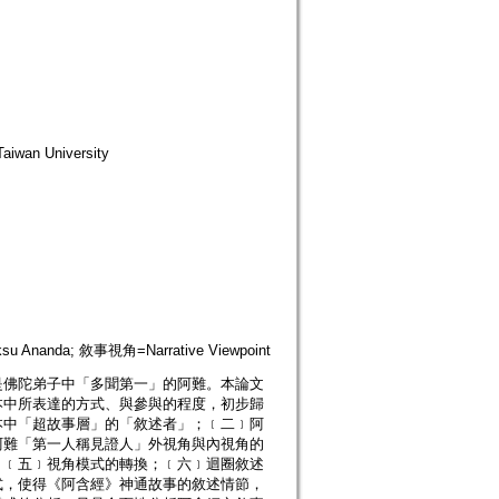
wan University
su Ananda; 敘事視角=Narrative Viewpoint
是佛陀弟子中「多聞第一」的阿難。本論文
本中所表達的方式、與參與的程度，初步歸
本中「超故事層」的「敘述者」；﹝二﹞阿
阿難「第一人稱見證人」外視角與內視角的
；﹝五﹞視角模式的轉換；﹝六﹞迴圈敘述
式，使得《阿含經》神通故事的敘述情節，