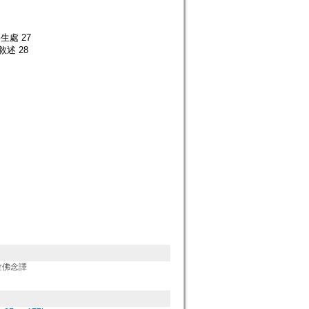
處 27
述 28
竺佛念譯