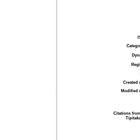
I
Catego
Dyn
Reg
Created 
Modified 
Citations fro
Tipitak