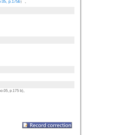
.05, p.175b
） 。
, p.175 b)。