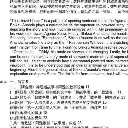
跌宕生姿趣味盎然。阿含經文卷浩瀚，選擇神通故事進行阿難敘述視角
視角的入手初階；單就神通故事的文本而言，數量亦甚眾多，雖對神通
類敘事視角模式，然唯恐掛一漏萬的情況，是以名之為「試探」，留予
"Thus have I heard" is a pattern of opening sentence for all the Agama S
Bhiksu Ananda plays a narrator inside the supernatural-powered story i
depicting the story and how much he involves with it. My preliminary a
his viewpoint toward Agama Sutra; Firstly, Bhiksu Ananda is the narrator
Secondly, besides "Extradiegetic", Bhiksu Ananda is as well as the narr
Ananda narrates the story as the 「First-person Witness」, is switching
and "Insider" from time to time. Fourthly, Bhiksu Ananda reaches beyond
「Omniscient」. Fifthly, his mode on viewpoint is changing. Lastly, he is
can be seen that with variety mode of viewpoint made story of superna
brilliant. As I select to analysis how supernatural-powered story narrat
viewpoint, it is to be understood that an overall analysis on narrative a
beginning. Also the 6 general ideas of Bhiksu Ananda’s viewpoint towar
exploration on Agama Sutra. The list is far from complete, but I will leav
ents
一、前言 5
二、《阿含經》神通通故事中阿難的敘事視角 11
(一)阿難是《阿含經》所有經典文本中「超故事層」的「敘述者」 11
(二)阿難既是「超故事層」的「敘述者」，亦是「故事層」的敘述者 13
(三)阿難「第一人稱見證人」外視角與內視角的交替敘述 15
(四)阿難「第一人稱見證人視角」向「全知視角」的越界 16
(五)視角模式的轉換 18
(六)迴圈敍述的視角 23
1.第一層敘述：阿難展開「故事層」敘述 23