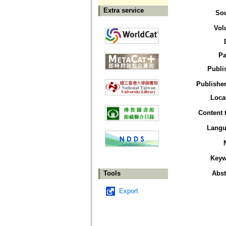
Extra service
So
Vol
Pa
Publi
Publisher
Loca
Content 
Langu
Keyw
Tools
Abst
Export