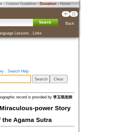
ht
．
Citation Guideline
．
Donation
．
Home
中
日
Back
anguage Lessons
．
Links
ory
．
Search Help
iographic record is provided by
李玉珉老師
.
lous-power Story
f the Agama Sutra