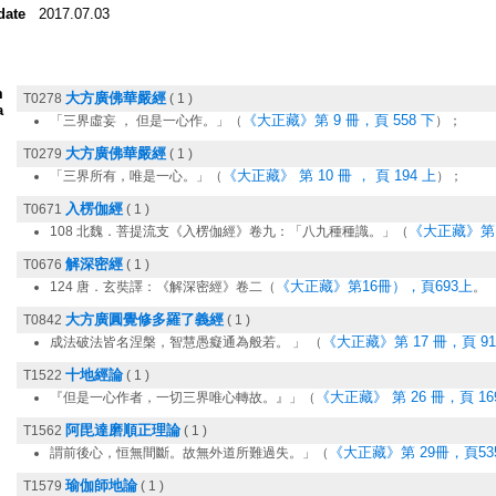
date
2017.07.03
m
大方廣佛華嚴經
T0278
( 1 )
a
《大正藏》第 9 冊，頁 558 下
「三界虛妄 ， 但是一心作。」（
）；
大方廣佛華嚴經
T0279
( 1 )
《大正藏》 第 10 冊 ， 頁 194 上
「三界所有，唯是一心。」（
）；
入楞伽經
T0671
( 1 )
《大正藏》第 1
108 北魏．菩提流支《入楞伽經》卷九：「八九種種識。」（
解深密經
T0676
( 1 )
《大正藏》第16冊），頁693上
124 唐．玄奘譯：《解深密經》卷二（
。
大方廣圓覺修多羅了義經
T0842
( 1 )
《大正藏》第 17 冊，頁 91
成法破法皆名涅槃，智慧愚癡通為般若。 」 （
十地經論
T1522
( 1 )
《大正藏》 第 26 冊，頁 16
『但是一心作者，一切三界唯心轉故。』」（
阿毘達磨順正理論
T1562
( 1 )
《大正藏》第 29冊，頁53
謂前後心，恒無間斷。故無外道所難過失。」（
瑜伽師地論
T1579
( 1 )