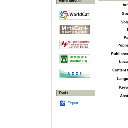
Extra service
Au
So
Vol
Pa
Publi
Publisher
Loca
Content 
Langu
Keyw
Tools
Abst
Export