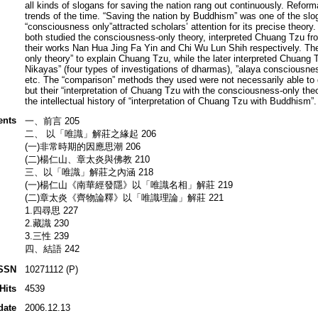
all kinds of slogans for saving the nation rang out continuously. Refo
trends of the time. “Saving the nation by Buddhism” was one of the slo
“consciousness only”attracted scholars’ attention for its precise theo
both studied the consciousness-only theory, interpreted Chuang Tzu fro
their works Nan Hua Jing Fa Yin and Chi Wu Lun Shih respectively. Th
only theory” to explain Chuang Tzu, while the later interpreted Chuang 
Nikayas” (four types of investigations of dharmas), ”alaya consciousnes
etc. The “comparison” methods they used were not necessarily able to d
but their “interpretation of Chuang Tzu with the consciousness-only the
the intellectual history of “interpretation of Chuang Tzu with Buddhism”.
ents
一、前言 205
二、 以「唯識」解莊之緣起 206
(一)非常時期的因應思潮 206
(二)楊仁山、章太炎與佛教 210
三、以「唯識」解莊之內涵 218
(一)楊仁山《南華經發隱》以「唯識名相」解莊 219
(二)章太炎《齊物論釋》以「唯識理論」解莊 221
1.四尋思 227
2.藏識 230
3.三性 239
四、結語 242
SSN
10271112 (P)
Hits
4539
date
2006.12.13