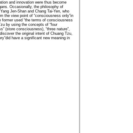
rmation and innovation were thus become
gans. Occasionally, the philosophy of
ry. Yang Jen-Shan and Chang Tai-Yen, who
m the view point of “consciousness only”in
e former used “the terms of consciousness
Tzu by using the concepts of “four
s” (store consciousness), “three nature”,
iscover the original intent of Chuang Tzu,
ory”did have a significant new meaning in