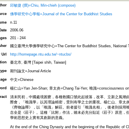
thor
邱敏捷 (撰)=Chiu, Min-chieh (compose)
urce
佛學研究中心學報=Journal of the Center for Buddhist Studies
ume
n.11
Date
2006.06
ges
201 - 244
sher
國立臺灣大學佛學研究中心=The Center for Buddhist Studies, National Tai
 Url
http://homepage.ntu.edu.tw/~ntucbs/
tion
臺北市, 臺灣 [Taipei shih, Taiwan]
type
期刊論文=Journal Article
age
中文=Chinese
ord
楊仁山=Yan Jen-Shan; 章太炎=Chang Tai-Yen; 唯識=consciousness o
ract
清末民初，中國處境困窘，各種救國口號此起彼落，改革、立新之風潮
際會，「唯識學」以其理論精密，受到有學之士的重視。楊仁山、章太
《齊物論釋》，以「唯識」解莊。前者援引「唯識名相」，後者則採用
念全是《莊子》。這種「比附」作法，雖未必充分貼近《莊子》原意，
學術思想史上實有其創新的意義。
At the end of the Ching Dynasty and the beginning of the Republic of Chi