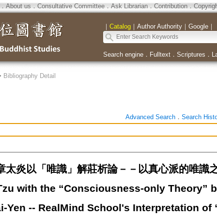
．
About us
．
Consultative Committee
．
Ask Librarian
．
Contribution
．
Copyrig
｜
Catalog
｜
Author Authority
｜
Google
｜
Search engine
．
Fulltext
．
Scriptures
．
L
>
Bibliography Detail
Advanced Search
．
Search Hist
太炎以「唯識」解莊析論－－以真心派的唯識之詮釋=Int
zu with the “Consciousness-only Theory” 
i-Yen -- RealMind School's Interpretation o