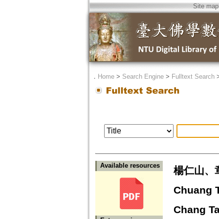
Site map
．
Home
>
Search Engine
>
Fulltext Search
Available resources
楊仁山、章
Chuang T
Chang Ta