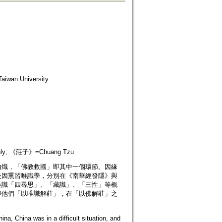
wan University
nly; 《莊子》=Chuang Tzu
由熾，「佛教救國」即其中一個環節。因緣
炎因熏習唯識學，分別在《南華經發隱》與
唯識「四尋思」、「藏識」、「三性」等概
但他們「以唯識解莊」，在「以佛解莊」之
na, China was in a difficult situation, and