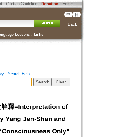
ht
．
Citation Guideline
．
Donation
．
Home
中
日
Back
anguage Lessons
．
Links
ory
．
Search Help
erpretation of
by Yang Jen-Shan and
f “Consciousness Only”