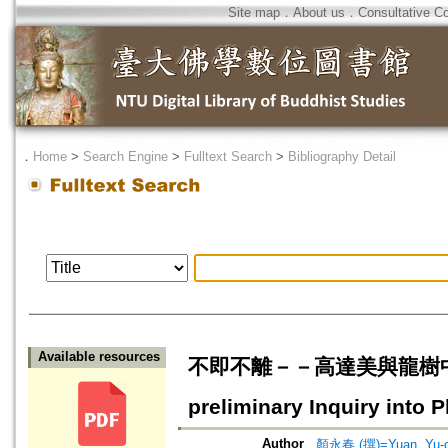
Site map
．
About us
．
Consultative C
．
Home
>
Search Engine
>
Fulltext Search
>
Bibliography Detail
Available resources
不即不離－－高達美與龍樹中道哲學初
preliminary Inquiry into
Author
顏永春 (撰)=Yuan, Yu-c