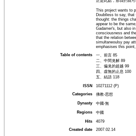
正是此點，那我們就可
This project wants to 
Doubtless to say, that
thought: the things ch
appear to be the same, 
Gadamer's, but also in
consciousness and the 
that the relation betwe
simultaneoulsy pay atte
emphasises this point, 
Table of contents
一、前言 85
二、中間見解 89
三、偏見的超越 99
四、虛無的止息 100
五、結語 118
ISSN
10271112 (P)
Categories
佛教-思想
Dynasty
中國-無
Regions
中國
Hits
4079
Created date
2007.02.14