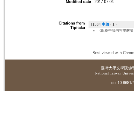
Modified date
2017.07.04
Citations from
中論
T1564
( 1 )
Tipitaka
《龍樹中論的哲學解讀
Best viewed with Chrome
臺灣大學
文學院佛
National Taiwan Universi
doi:10.6681