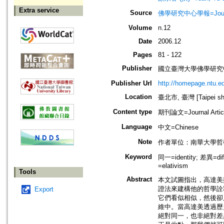
Extra service
Source
佛學研究中心學報=Journal o
Volume
n.12
Date
2006.12
Pages
81 - 122
Publisher
國立臺灣大學佛學研究中心=The C
Publisher Url
http://homepage.ntu.e
Location
臺北市, 臺灣 [Taipei shi
Content type
期刊論文=Journal Artic
Language
中文=Chinese
Note
作者單位：南華大學哲
Keyword
同一=identity; 差異=di
=elativism
Tools
Abstract
本文試圖指出，高達美
證法來建構他的哲學詮
Export
它們看似相似，然後卻
維中。當高達美透過歷
絕對同一，也非絕對差