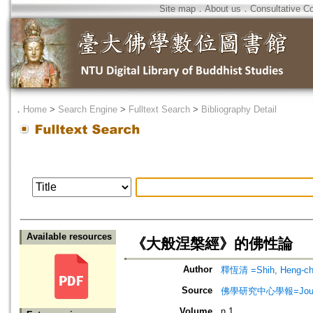
Site map
．
About us
．
Consultative C
．
Home
>
Search Engine
>
Fulltext Search
>
Bibliography Detail
Available resources
《大般涅槃經》的佛性論
Author
釋恆清 =Shih, Heng-ch
Source
佛學研究中心學報=Journal o
Volume
n.1