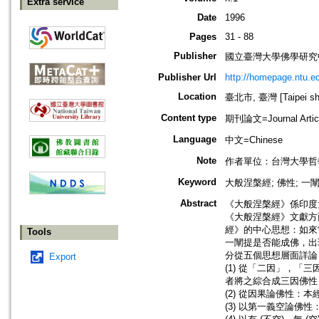
Extra service
Date
1996
Pages
31 - 88
Publisher
國立臺灣大學佛學研究中心=The C
Publisher Url
http://homepage.ntu.e
Location
臺北市, 臺灣 [Taipei shi
Content type
期刊論文=Journal Artic
Language
中文=Chinese
Note
作者單位：台灣大學哲
Keyword
大般涅槃經; 佛性; 一
Abstract
《大般涅槃經》係印度
《大般涅槃經》文獻方
經》的中心思想：如來
Tools
一闡提是否能成佛，出
分從五個思想層面詳論
Export
(1) 從「二因」，
者將之綜合成三因佛性
(2) 從因果論佛性
(3) 以第一義空論