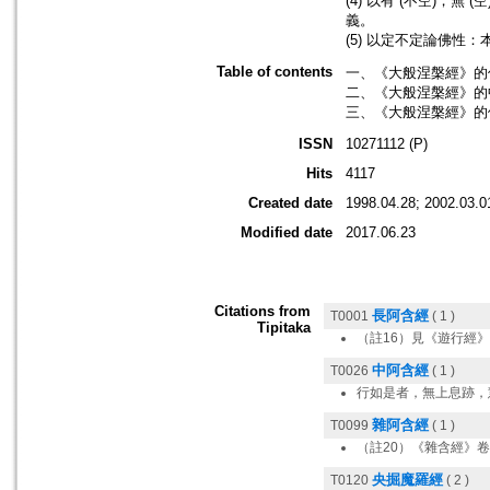
(4) 以有 (不空)
義。
(5) 以定不定論佛性
Table of contents
一、《大般涅槃經》的傳
二、《大般涅槃經》的中
三、《大般涅槃經》的佛
ISSN
10271112 (P)
Hits
4117
Created date
1998.04.28; 2002.03.0
Modified date
2017.06.23
Citations from
長阿含經
T0001
( 1 )
Tipitaka
（註16）見《遊行經
中阿含經
T0026
( 1 )
行如是者，無上息跡，
雜阿含經
T0099
( 1 )
（註20）《雜含經》卷
央掘魔羅經
T0120
( 2 )