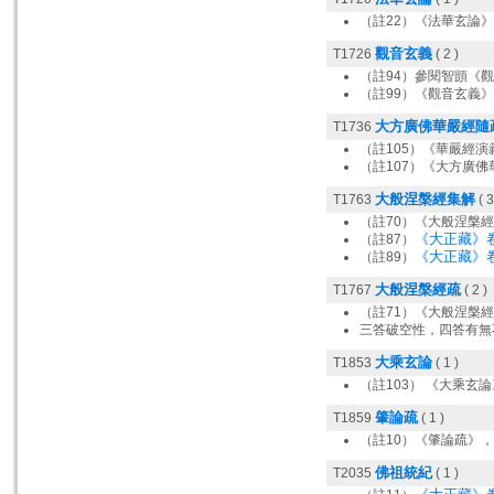
（註22）《法華玄論》
觀音玄義
T1726
( 2 )
（註94）參閱智顗《
（註99）《觀音玄義
大方廣佛華嚴經隨
T1736
（註105）《華嚴經演
（註107）《大方廣佛
大般涅槃經集解
T1763
( 3
（註70）《大般涅槃經
《大正藏》卷
（註87）
《大正藏》卷
（註89）
大般涅槃經疏
T1767
( 2 )
（註71）《大般涅槃經
三答破空性，四答有無
大乘玄論
T1853
( 1 )
（註103） 《大乘玄
肇論疏
T1859
( 1 )
（註10）《肇論疏》，
佛祖統紀
T2035
( 1 )