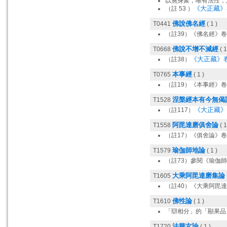
以無身聚，唯有法性，
《大正藏》卷
（註 53 ）
佛說佛名經
T0441
( 1 )
（註39）《佛名經》卷 
佛說不增不減經
T0668
( 1
《大正藏》卷 
（註38）
本事經
T0765
( 1 )
（註19）《本事經》卷
涅槃經本有今無偈
T1528
《大正藏》卷
（註117）
阿毘達磨俱舍論
T1558
( 1
（註17）《俱舍論》卷
瑜伽師地論
T1579
( 1 )
（註73）參閱《瑜伽師
大乘阿毘達磨集論
T1605
（註40）《大乘阿毘達
佛性論
T1610
( 1 )
「辯相分」的「顯果品
法華玄論
T1720
( 1 )