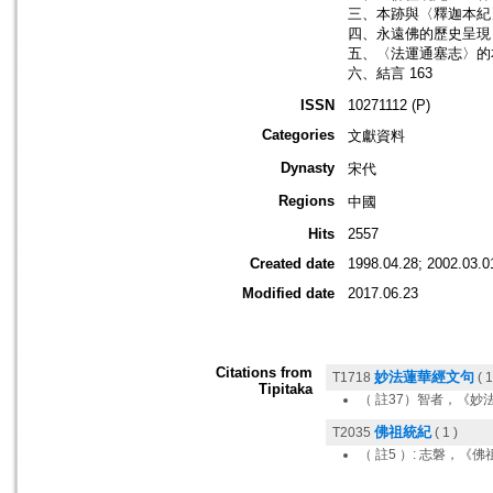
三、本跡與〈釋迦本紀〉
四、永遠佛的歷史呈現 
五、〈法運通塞志〉的本
六、結言 163
ISSN
10271112 (P)
Categories
文獻資料
Dynasty
宋代
Regions
中國
Hits
2557
Created date
1998.04.28; 2002.03.0
Modified date
2017.06.23
Citations from
妙法蓮華經文句
T1718
( 1
Tipitaka
（ 註37）智者，《妙
佛祖統紀
T2035
( 1 )
（ 註5 ）: 志磐，《