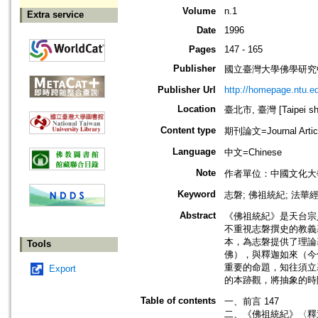
Volume
n.1
Extra service
Date
1996
Pages
147 - 165
Publisher
國立臺灣大學佛學研究中心=The C
Publisher Url
http://homepage.ntu.e
Location
臺北市, 臺灣 [Taipei shi
Content type
期刊論文=Journal Artic
Language
中文=Chinese
Note
作者單位：中國文化大
Keyword
志磐; 佛祖統紀; 法華經
Abstract
《佛祖統紀》是天台宗
不重視志磐撰史的教義
本，為志磐提供了理論
Tools
佛），與釋迦如來（今
重要的命題，知往須立
Export
的本跡觀，將抽象的時
Table of contents
一、前言 147
二、《佛祖統紀》〈釋迦