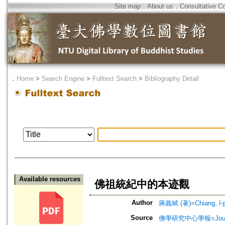
Site map
．
About us
．
Consultative C
．
Home
>
Search Engine
>
Fulltext Search
>
Bibliography Detail
Available resources
佛祖統紀中的本迹觀
Author
蔣義斌 (著)=Chiang, I-pi
Source
佛學研究中心學報=Journal o