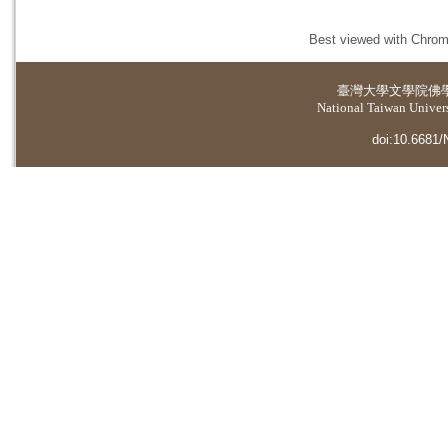
Best viewed with Chrome
臺灣大學
文學院佛
National Taiwan Universi
doi:10.6681