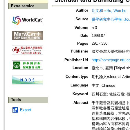
Extra service
Author
胡文和 =Hu, Wen-he
Source
佛學研究中心學報=Journal o
Volume
n.3
Date
1998.07
Pages
291 - 330
Publisher
國立臺灣大學佛學研究中心=The C
Publisher Url
http://homepage.ntu.e
Location
臺北市, 臺灣 [Taipei shi
Content type
期刊論文=Journal Artic
Language
中文=Chinese
Keyword
四川石窟; 敦煌石窟; 
Tools
Abstract
千手觀音及其變相是中
洞和吐魯番石窟遺址還
Export
經和造像儀軌，首先述
型和構圖內容作比較，
構圖內容方面有不同處
要討論該神像中晚唐在