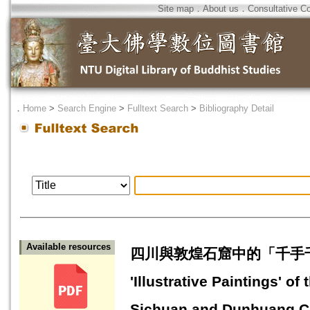
Site map
．
About us
．
Consultative C
．
Home
>
Search Engine
>
Fulltext Search
>
Bibliography Detail
Available resources
四川與敦煌石窟中的「千手千眼大悲
'Illustrative Paintings' 
Sichuan and Dunhuang C