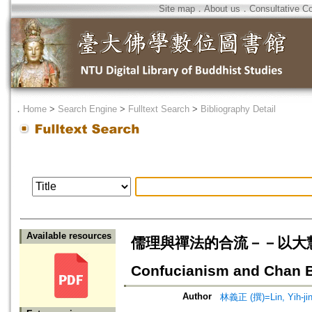
Site map
．
About us
．
Consultative C
．
Home
>
Search Engine
>
Fulltext Search
>
Bibliography Detail
Available resources
儒理與禪法的合流－－以大慧宗杲
Confucianism and Chan 
Author
林義正 (撰)=Lin, Yih-ji