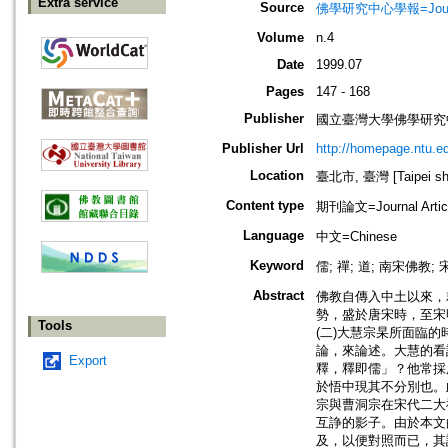
Extra service
Source
佛學研究中心學報=Journal o
Volume
n.4
Date
1999.07
Pages
147 - 168
Publisher
國立臺灣大學佛學研究中心=The C
Publisher Url
http://homepage.ntu.e
Location
臺北市, 臺灣 [Taipei shi
Content type
期刊論文=Journal Artic
Language
中文=Chinese
Keyword
儒; 禪; 道; 南宋佛教;
Abstract
佛教自傳入中土以來，
勢，盛於唐宋時，至宋
Tools
(二)大慧宗杲所面臨的
論，來論述。大慧的看
Export
釋，釋即儒」？他常採
於悟中現其不分別也。
宗與曹洞宗在宋代二大
互諍的影子。由於本文
及，以便對照而已，其