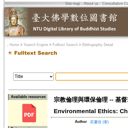
Site map
．
About us
．
Consultative C
．
Home
>
Search Engine
>
Fulltext Search
>
Bibliography Detail
Available resources
宗教倫理與環保倫理 -- 基督宗教
Environmental Ethics: Ch
Author
莊慶信 (著)