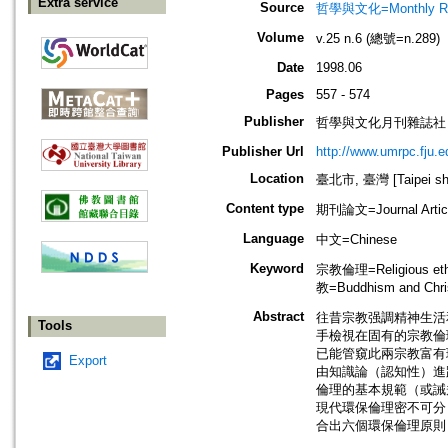
Extra service
Source
哲學與文化=Monthly Revie
Volume
v.25 n.6 (總號=n.289)
Date
1998.06
Pages
557 - 574
Publisher
哲學與文化月刊雜誌社
Publisher Url
http://www.umrpc.fju.e
Location
臺北市, 臺灣 [Taipei shi
Content type
期刊論文=Journal Artic
Language
中文=Chinese
Keyword
宗教倫理=Religious e
教=Buddhism and Christ
Abstract
往昔宗教强調精神生活
Tools
手檢視在固有的宗教倫
已能管窺此兩宗教富有
Export
由知識論（認知性）進
倫理的基本規範（或誡
現代環保倫理密不可分
合出六個環保倫理原則