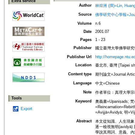
Extra service
Author
林煌洲 (撰)=Lin, Huang
Source
佛學研究中心學報=Journal o
Volume
n.6
Date
2001.07
Pages
1 - 23
Publisher
國立臺灣大學佛學研究中心=The C
Publisher Url
http://homepage.ntu.e
Location
臺北市, 臺灣 [Taipei shi
Content type
期刊論文=Journal Artic
Language
中文=Chinese
Note
作者單位：真理大學宗
Tools
Keyword
奧義書=Upaniṣads; 梵
=Reincarnation=Reb
Export
=Avijjā=Avidyā; 明=V
Abstract
本文從知識、人生現象
逐一檢視無明(avidyā) 
學說其用詞、意義、內