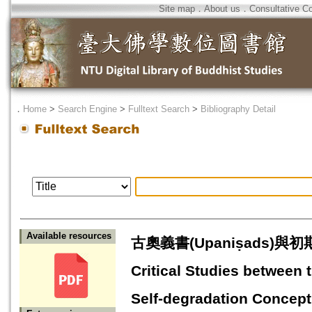
Site map
．
About us
．
Consultative C
．
Home
>
Search Engine
>
Fulltext Search
>
Bibliography Detail
Available resources
古奧義書(Upaniṣads)與
Critical Studies between 
Self-degradation Concept