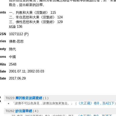
體所佔位置的看法；繼而分析吉藏怎樣從中觀教學的觀點出發，對「常
觀念，提出嶄新的詮釋。
ents
一、判教和大乘《涅槃經》 115
二、常住思想和大乘《涅槃經》 124
三、佛性思想和大乘《涅槃經》 129
結論 136
SSN
10271112 (P)
ries
佛教-思想
asty
隋代
ions
中國
Hits
2548
date
2001.07.11; 2002.03.03
date
2017.06.29
m
摩訶般若波羅蜜經
T0223
( 1 )
a
《大正藏》卷8，頁421下
「諸佛不可以色身見，諸佛法身無來無去。」（
妙法蓮華經
T0262
( 4 )