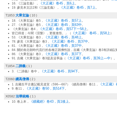
《大正藏》卷45，頁6上
16. 《三論玄義》，
。
《大正藏》卷45，頁7上
19. 參見本文註2和《三論玄義》，
。
大乘玄論
T1853
( 10 )
《大正藏》卷45，頁57上
18. 《大乘玄論》卷5，
。
《大正藏》卷45，頁63中
27. 《大乘玄論》卷5，
。
《大正藏》卷45，頁57下一58上
《大乘玄論》卷4，
。
《大正藏》 卷45，頁58上
皆已得道；今聞《涅槃》，更復進悟。」（
）
《大正藏》卷45，頁48上
53. 《大乘玄論》卷3，
。
《大正藏》卷45，頁37中
78. 參見《大乘玄論》卷3，
。
《大正藏》卷45，頁37中
81. 《大乘玄論》卷3，
。
84. 關於南北朝時代流行的各種正因佛性說，吉藏《大乘玄論》卷3有詳細記
《大正藏》卷45，頁37下
86. 《大乘玄論》卷3，
。
《大正藏》卷45，頁39上—中
91. 吉藏《大乘玄論》卷3提及這爭論（
）。
二諦義
T1854
( 1 )
《大正藏》卷45，頁94下
3. 《二諦義》卷中，
。
續高僧傳
T2060
( 2 )
《大正藏》卷
1. 吉藏生平古書記載見道宣（596—667）《續高僧傳》卷11，
《大正藏》卷50，頁514下
9. 卷11，
。
法華統略
X0582
( 1 )
《續藏經》卷43，頁1後上
10. 卷上本，
。