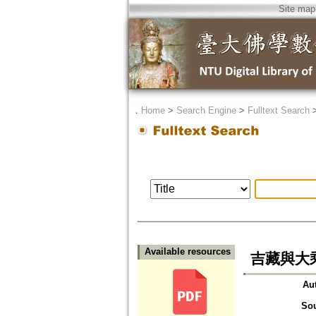
Site map
．
Home
>
Search Engine
>
Fulltext Search
Available resources
吉藏與大乘《涅
Au
So