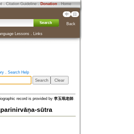
ht
．
Citation Guideline
．
Donation
．
Home
中
日
Back
anguage Lessons
．
Links
ory
．
Search Help
iographic record is provided by
李玉珉老師
.
inirvāṇa-sūtra