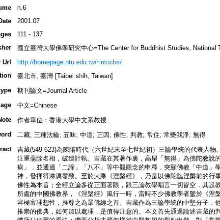
ume
n.6
Date
2001.07
ges
111 - 137
sher
國立臺灣大學佛學研究中心=The Center for Buddhist Studies, National Tai
 Url
http://homepage.ntu.edu.tw/~ntucbs/
tion
臺北市, 臺灣 [Taipei shih, Taiwan]
type
期刊論文=Journal Article
age
中文=Chinese
Note
作者單位：香港大學中文系教授
ord
二藏; 三種法輪; 五味; 中道; 正因; 佛性; 判教; 常住; 常樂我淨; 無得
ract
吉藏(549-623)為陳隋時代（六世紀末至七世紀初）三論學統的代表
注重蕩除名相，破遣計執。吉藏在其著作裏，高舉「無得」為佛陀教說
病」，並通過「二諦」「八不」等中觀觀念的申釋，突顯佛教「中道」
神，發揮得淋漓盡致。至於大乘《涅槃經》，乃是以佛陀臨涅槃前的行
佛性為本旨；全經立論多從正面著眼，跟三論教學唱言一切皆空，其設
所處的中國佛教界，《涅槃經》風行一時，當時不少佛教學者鑒於《涅
容極富理想性，推尊之為眾佛經之首。吉藏作為三論學統的中堅分子，
推崇的佛典，如何加以處理，是值得注意的。本文首先通過論述吉藏的