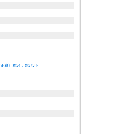
。
正藏》卷34，頁373下