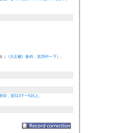
《大正藏》卷45，頁35中一下
載（
）。
50，頁513下一515上
。