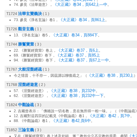
《大正藏》卷34，頁642上—中
74. 參見《法華遊意》，
。
法華玄贊義決
T1724
( 1 )
《大正藏》卷34，頁861上
73. 參見《淨名玄論》卷1，
。
觀音玄義
T1726
( 1 )
《大正藏》卷34，頁884下
13. 《淨名玄論》卷5，
。
勝鬘寶窟
T1744
( 3 )
《大正藏》卷37，頁6上
22. 《勝鬟經寶窟》卷上，
。
《大正藏》卷37，頁85上
69.《勝鬟經寶窟》卷下，
《大正藏》卷37，頁67上一中
94. 《勝鬟經寶窟》卷下，
。
大般涅槃經疏
T1767
( 1 )
《大正藏》卷38，頁230上
今之憶昔，十不存一，因茲講以聊復疏之」（
涅槃經遊意
T1768
( 2 )
《大正藏》卷38，頁232中
57. 《涅槃經遊意》，
。
《大正藏》卷38，頁232中一下
62. 《涅槃經遊意》，
。
中觀論疏
T1824
( 3 )
2. 吉藏曾表示：「佛雖說一切名教，意在無所得一相一味。」（《中觀論疏
《大正藏》卷42，頁7中
12. 吉藏對這四宗的記載見《中觀論疏》卷1，
。
《大正藏》卷42,頁6中
88. 《中觀論疏》卷1，
。
三論玄義
T1852
( 3 )
《大正
又在《勝鬘經寶窟》卷上述及於頓、漸二教外分立不定教的原委。參閱