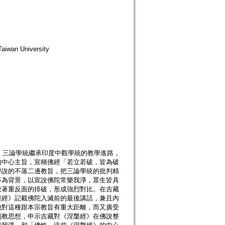
wan University
人物。三論學統繼承印度中觀學統的教學進路，
的中心主旨，宣稱佛經「若立若破，皆為破
學說的不落二邊教旨，把三論學統的批判精
事為背景，以宣說佛陀常樂我淨，眾生皆具
教著重反面的排破，形成強烈對比。在吉藏
槃經》記載佛陀入滅前的最後講話，兼且內
他對這種跟本宗教旨有重大距離，而又廣受
判教思想，申示吉藏對《涅槃經》在佛說整