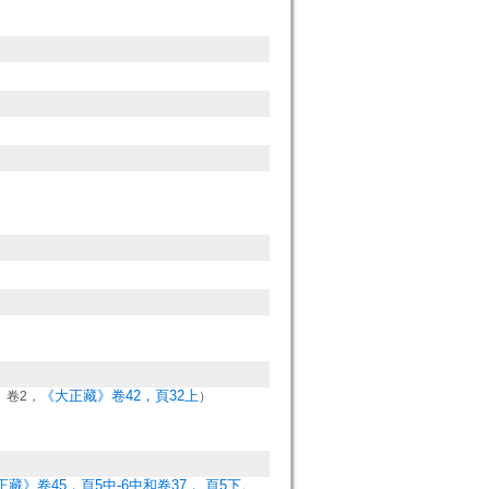
）
《大正藏》卷42，頁32上
》卷2，
）
藏》卷45，頁5中-6中和卷37， 頁5下
。