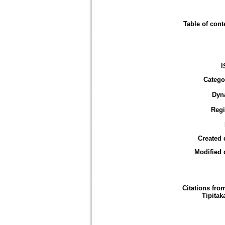
Table of cont
I
Catego
Dyn
Reg
Created 
Modified 
Citations fro
Tipitak