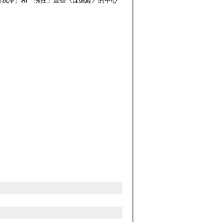
樂我淨」和「佛性」這些《涅槃經》的中心
）