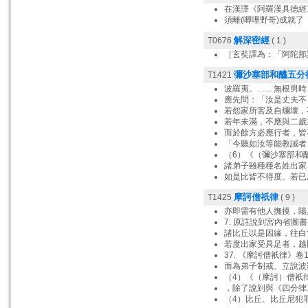
在漢譯《阿羅漢具德經
須離(唧哩野哥)成就
解深密經
T0676
( 1 )
［玄奘譯為：「阿陀那
彌沙塞部和醯五分
T1421
波羅夷。……無根男時
應先問：「汝是丈夫不
若怨家所害及自爛壞，
若年未滿，不應與二歲
而於餘方必應行者，皆
「今聽如汝等能教誡者
（6）《（彌沙塞部和
諸弟子雖種種名姓出家
如是比皆不得度。若已
摩訶僧祇律
T1425
( 9 )
亦即需有他人撫摸，陽
7. 原註說到宮內省
諸比丘以是因緣，往白
若度出家受具足者，越
37. 《摩訶僧祇律》
而為弟子制戒、立說波
（4）《（摩訶）僧祇律
，除了說到與《四分律
（4）比丘、比丘尼犯