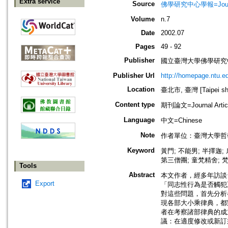
Extra service
Source
佛學研究中心學報=Journal o
Volume
n.7
Date
2002.07
Pages
49 - 92
Publisher
國立臺灣大學佛學研究中心=The C
Publisher Url
http://homepage.ntu.e
Location
臺北市, 臺灣 [Taipei shi
Content type
期刊論文=Journal Artic
Language
中文=Chinese
Note
作者單位：臺灣大學哲
Keyword
黃門; 不能男; 半擇迦;
第三僧團; 童梵精舍; 
Tools
Abstract
本文作者，經多年訪談
Export
「同志性行為是否觸犯
對這些問題，首先分析
現各部大小乘律典，都
者在考察諸部律典的成
議：在適度修改或新訂