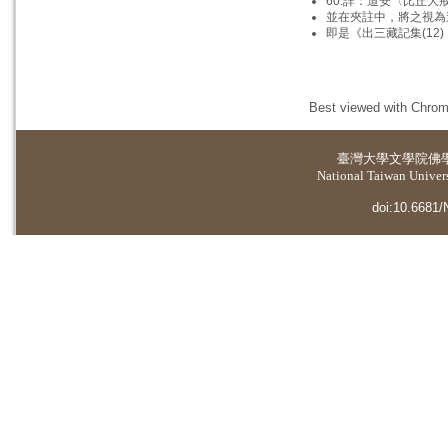
60.詳：道安〈比丘大
並在夾註中，將之視為
即是《出三藏記集(1
Best viewed with Chrome
臺灣大學
文學院佛
National Taiwan Universi
doi:10.6681