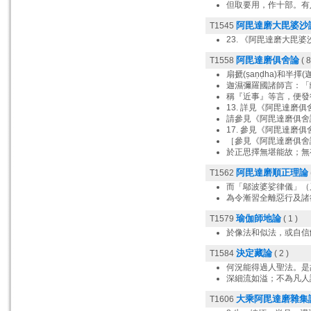
但取要用，作十部。有
阿毘達磨大毘婆沙
T1545
23. 《阿毘達磨大毘
阿毘達磨俱舍論
T1558
( 8
扇搋(ṣaṇḍha)和半擇(迦
迦濕彌羅國諸師言：「
稱『近事』等言，便發
13. 詳見《阿毘達磨俱
請參見《阿毘達磨俱舍
17. 參見《阿毘達磨俱
［參見《阿毘達磨俱舍論
於正思擇無堪能故；無
阿毘達磨順正理論
T1562
而「鄔波婆娑律儀」（
為令漸習全離惡行及諸
瑜伽師地論
T1579
( 1 )
於像法和似法，或自信
決定藏論
T1584
( 2 )
何況能得過人聖法。是
深細流如溢；不為凡人
大乘阿毘達磨雜集
T1606