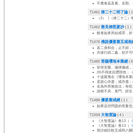
不應食蒜及蔥、韭類。
律二十二明了論
T1461
( 1
（3）《（律二十二）
善見律毘婆沙
T1462
( 1 )
餘者如來所結戒罪，於
佛說優婆塞五戒相
T1476
若二身和合，止不婬，
共彼行婬二處，犯不可
菩薩瓔珞本業經
T1485
( 6
皆得安樂。攝律儀戒，
(9)不得故自讚毀他；
十波羅夷在《瓔珞本業
是故心亦盡，戒亦盡；
名為外而無捨法；有犯
諸根不具、黃門、婬女
優婆塞戒經
T1488
( 1 )
如果這些問題的答案也
大智度論
T1509
( 4 )
《
《大智度論》卷13（
《
《大智度論》卷13（
曾詳細比較五戒和八關