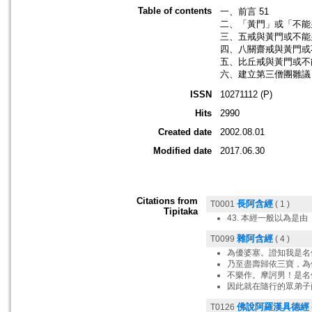
Table of contents
一、前言 51
二、「黃門」或「不能男
三、五戒與黃門或不能男
四、八關齋戒與黃門或不
五、比丘戒與黃門或不能
六、建立第三僧團雛議 
ISSN
10271112 (P)
Hits
2990
Created date
2002.08.01
Modified date
2017.06.30
Citations from
長阿含經
T0001
( 1 )
Tipitaka
43. 本經一般以為是由
雜阿含經
T0099
( 4 )
為優婆塞。證知我是名
乃至盡壽歸依三寶，為
不樂作。摩訶男！是名
因此就在隨行的眾弟子
佛說阿羅漢具德經
T0126