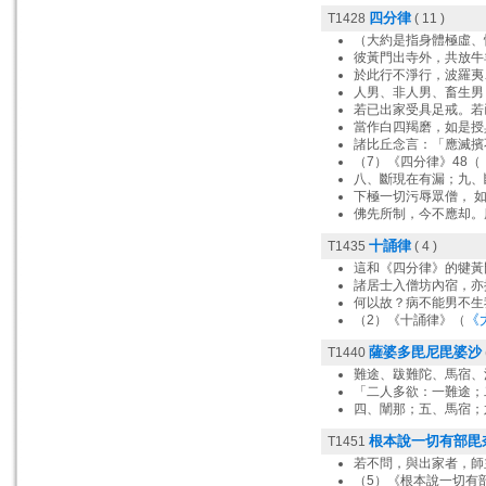
四分律
T1428
( 11 )
（大約是指身體極虛、
彼黃門出寺外，共放牛
於此行不淨行，波羅夷
人男、非人男、畜生男
若已出家受具足戒。若
當作白四羯磨，如是授
諸比丘念言：「應滅擯
（7）《四分律》48（
八、斷現在有漏；九、
下極一切污辱眾僧， 
佛先所制，今不應却。
十誦律
T1435
( 4 )
這和《四分律》的犍黃
諸居士入僧坊內宿，亦
何以故？病不能男不生
《
（2）《十誦律》（
薩婆多毘尼毘婆沙
T1440
難途、跋難陀、馬宿、
「二人多欲：一難途；
四、闡那；五、馬宿；
根本說一切有部毘
T1451
若不問，與出家者，師
（5）《根本說一切有