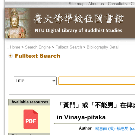
Site map
．
About us
．
Consultative C
．
Home
>
Search Engine
>
Fulltext Search
>
Bibliography Detail
Available resources
「黃門」或「不能男」在律典中的種種
in Vinaya-pitaka
Author
楊惠南 (撰)=楊惠男 (co