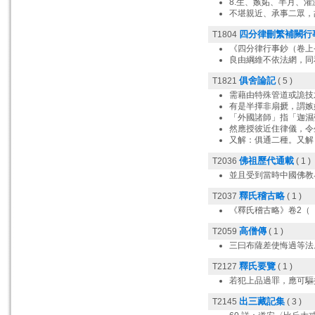
8.生、嫉妬、半月、
不堪親近、承事二眾，
四分律刪繁補闕行
T1804
《四分律行事鈔（卷上
良由綱維不依法網，同
俱舍論記
T1821
( 5 )
需藉由特殊管道或詭技
有是半擇非扇搋，謂嫉
「外國諸師」指「迦濕
然應授彼近住律儀，令
又解：俱通二種。又解
佛祖歷代通載
T2036
( 1 )
並且受到當時中國佛教
釋氏稽古略
T2037
( 1 )
《釋氏稽古略》卷2（
高僧傳
T2059
( 1 )
三曰布薩差使悔過等法
釋氏要覽
T2127
( 1 )
若犯上品過罪，應可驅
出三藏記集
T2145
( 3 )