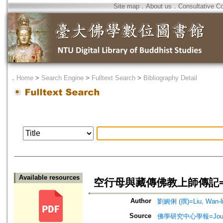
Site map
．
About us
．
Consultative C
．
Home
>
Search Engine
>
Fulltext Search
>
Bibliography Detail
Available resources
空行母與藏傳佛教上師傳記=Dākinīs
Author
劉婉俐 (撰)=Liu, Wan-li
Source
佛學研究中心學報=Journal o