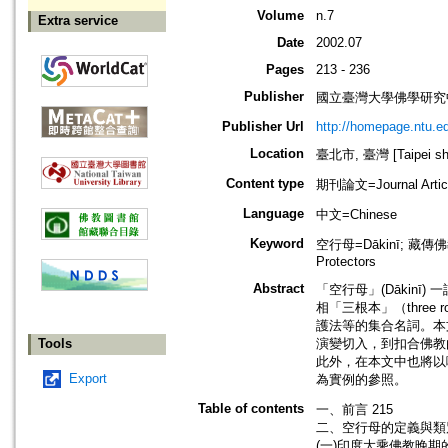
Volume
n.7
Extra service
Date
2002.07
Pages
213 - 236
Publisher
國立臺灣大學佛學研究中心=The C
Publisher Url
http://homepage.ntu.e
Location
臺北市, 臺灣 [Taipei shi
Content type
期刊論文=Journal Artic
Language
中文=Chinese
Keyword
空行母=Dākinī; 藏傳佛教=
Protectors
Abstract
「空行母」(Dākin
相「三根本」（thre
護法等的集合名詞。本文
Tools
演變切入，到扣合佛教
此外，在本文中也將以
Export
為實例的參照。
Table of contents
一、前言 215
二、空行母的定義與類別
(一)印度大乘佛教晚期