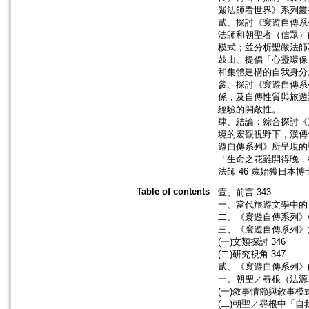
嚴法師看世界》系列叢
貳、探討《寰遊自傳系
法師和朝聖者（信眾）
模式；並分析聖嚴法師
鼓山、提倡「心靈環保
和集體建構的自我身分
參、探討《寰遊自傳系
係，及自傳性質與旅遊
經驗的開敞性。
肆、結論：綜合探討《
境的宏觀視野下，漢傳
遊自傳系列》所呈現的
「生命之花雖開得晚，
法師 46 歲始獲日本
Table of contents
壹、前言 343
一、當代旅遊文學中的《
二、《寰遊自傳系列》v
三、《寰遊自傳系列》文
(一)文類探討 346
(二)研究視角 347
貳、《寰遊自傳系列》的
一、朝聖／尋根（法源、
(一)敘事情節與敘事模式
(二)朝聖／尋根中「自