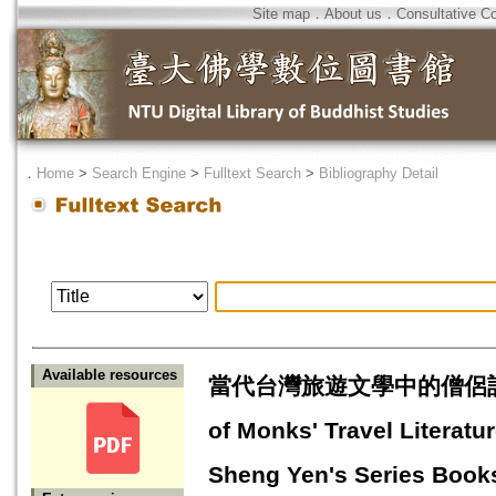
Site map
．
About us
．
Consultative C
．
Home
>
Search Engine
>
Fulltext Search
>
Bibliography Detail
Available resources
當代台灣旅遊文學中的僧侶記遊
of Monks' Travel Literatu
Sheng Yen's Series Books