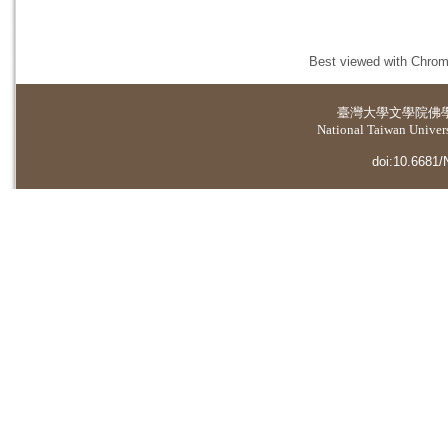
Best viewed with Chrome
臺灣大學
文學院佛
National Taiwan Universi
doi:10.6681