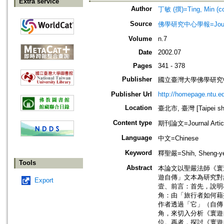
Extra service
Author
丁敏 (撰)=Ting, Min (c
Source
佛學研究中心學報=Journal o
Volume
n.7
Date
2002.07
Pages
341 - 378
Publisher
國立臺灣大學佛學研究中心=The C
Publisher Url
http://homepage.ntu.e
Location
臺北市, 臺灣 [Taipei shi
Content type
期刊論文=Journal Artic
Language
中文=Chinese
Keyword
釋聖嚴=Shih, Sheng
Tools
Abstract
本論文以聖嚴法師《寰
遊自傳」文本為研究對
Export
壹、前言：首先，說明
角：由「旅行者如何藉
作者透過「它」（自傳）
角，來切入分析《寰遊
位。再者，探討《寰遊