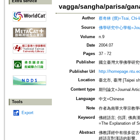
Extra service
vagga/sangha/parisa/ga
Author
蔡奇林 (撰)=Tsai, Chi-l
Source
佛學研究中心學報=Journal o
Volume
n.9
Date
2004.07
Pages
37 - 72
Publisher
國立臺灣大學佛學研究中心=The C
Publisher Url
http://homepage.ntu.e
Location
臺北市, 臺灣 [Taipei shi
Content type
期刊論文=Journal Artic
Language
中文=Chinese
Tools
Note
作者為南華大學宗教學
Export
Keyword
佛經語言; 仿譯; 佛典漢語;
=The Explanation of 
Abstract
佛教譯經中有很多從古
經語言對漢語的影響。