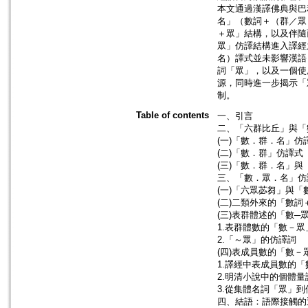
本文通過漢譯佛典與巴
名」（數詞＋（群／眾
＋眾」結構，以及伴隨
眾」仿譯結構進入譯經
名）譯式並未影響漢語
詞「眾」，以及一個使
源，同時進一步揭示「
制。
Table of contents
一、引言
二、「六群比丘」與「
(一)「數．群．名」仿
(二)「數．群」仿譯式
(三)「數．群．名」
三、「數．眾．名」仿
(一)「六眾苾芻」與
(二)二類外來的「數詞
(三)表群體述的「數
1.表群體數的「數－
2.「～眾」的仿譯詞
(四)表成員數的「數
1.譯經中表成員數的
2.明清小說中的個體
3.從集體名詞「眾」
四、結語：語際接觸的