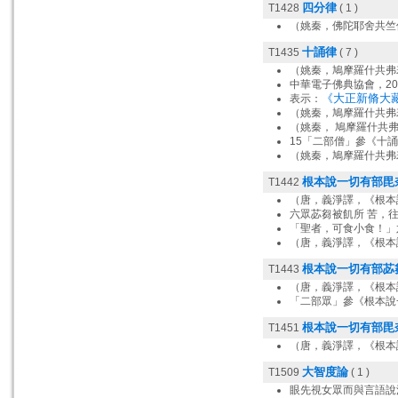
四分律
T1428
( 1 )
（姚秦，佛陀耶舍共竺
十誦律
T1435
( 7 )
（姚秦，鳩摩羅什共弗
中華電子佛典協會，20
《大正新脩大藏
表示：
（姚秦，鳩摩羅什共弗
（姚秦， 鳩摩羅什共
15「二部僧」參《十
（姚秦，鳩摩羅什共弗
根本說一切有部毘
T1442
（唐，義淨譯，《根本
六眾苾芻被飢所 苦，
「聖者，可食小食！」
（唐，義淨譯，《根本
根本說一切有部苾
T1443
（唐，義淨譯，《根本
「二部眾」參《根本說
根本說一切有部毘
T1451
（唐，義淨譯，《根本
大智度論
T1509
( 1 )
眼先視女眾而與言語說