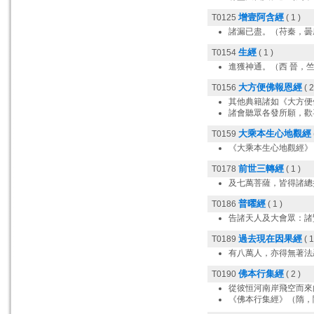
增壹阿含經
T0125
( 1 )
諸漏已盡。（苻秦，曇
生經
T0154
( 1 )
進獲神通。（西 晉，
大方便佛報恩經
T0156
( 2
其他典籍諸如《大方便
諸會聽眾各發所願，歡
大乘本生心地觀經
T0159
《大乘本生心地觀經》
前世三轉經
T0178
( 1 )
及七萬菩薩，皆得諸總
普曜經
T0186
( 1 )
告諸天人及大會眾：諸
過去現在因果經
T0189
( 1
有八萬人，亦得無著法
佛本行集經
T0190
( 2 )
從彼恒河南岸飛空而來
《佛本行集經》（隋，