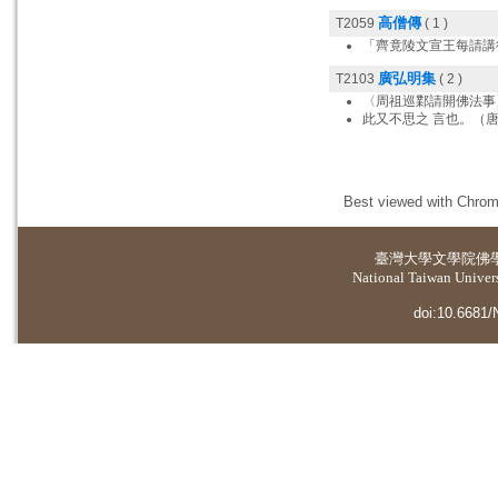
高僧傳
T2059
( 1 )
「齊竟陵文宣王每請講
廣弘明集
T2103
( 2 )
〈周祖巡鄴請開佛法事
此又不思之 言也。（
Best viewed with Chrome
臺灣大學
文學院佛
National Taiwan Universi
doi:10.6681