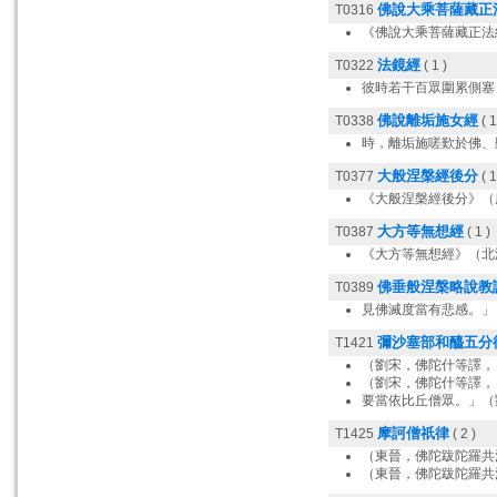
佛說大乘菩薩藏正
T0316
《佛說大乘菩薩藏正法
法鏡經
T0322
( 1 )
彼時若干百眾圍累側塞
佛說離垢施女經
T0338
( 1
時，離垢施嗟歎於佛、
大般涅槃經後分
T0377
( 1
《大般涅槃經後分》（
大方等無想經
T0387
( 1 )
《大方等無想經》（北
佛垂般涅槃略說教
T0389
見佛滅度當有悲感。」
彌沙塞部和醯五分
T1421
（劉宋，佛陀什等譯，
（劉宋，佛陀什等譯，
要當依比丘僧眾。」（
摩訶僧祇律
T1425
( 2 )
（東晉，佛陀跋陀羅共
（東晉，佛陀跋陀羅共