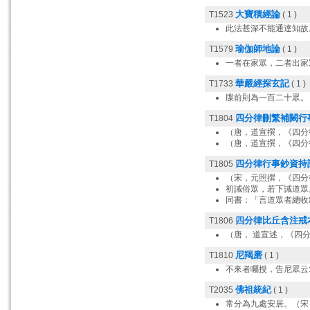
大寶積經論
T1523
( 1 )
此法甚深不能通達知故
瑜伽師地論
T1579
( 1 )
一者在家眾，二者出家
華嚴經探玄記
T1733
( 1 )
牒前則為一百二十眾。
四分律刪繁補闕行
T1804
（唐，道宣撰，《四分
（唐，道宣撰，《四分
四分律行事鈔資持
T1805
（宋，元照撰，《四分
初誡俗眾，若下誡道眾
同書：「言道眾者總收
四分律比丘含注戒
T1806
（唐， 道宣述，《四
尼羯磨
T1810
( 1 )
不來者囑授，告尼眾云
佛祖統紀
T2035
( 1 )
常分為九處安居。（宋