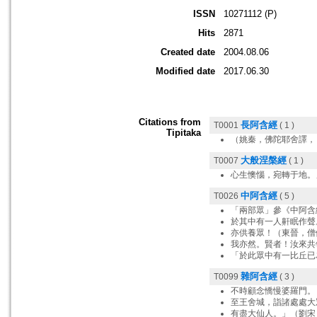
ISSN
10271112 (P)
Hits
2871
Created date
2004.08.06
Modified date
2017.06.30
Citations from
長阿含經
T0001
( 1 )
Tipitaka
（姚秦，佛陀耶舍譯，
大般涅槃經
T0007
( 1 )
心生懊惱，宛轉于地。
中阿含經
T0026
( 5 )
「兩部眾」參《中阿含
於其中有一人鼾眠作聲
亦供養眾！（東晉，僧
我亦然。賢者！汝來共
「於此眾中有一比丘已
雜阿含經
T0099
( 3 )
不時顧念憍慢婆羅門。
至王舍城，詣諸處處大
有盡大仙人。」（劉宋