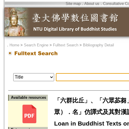
Site map
．
About us
．
Consultative C
．
Home
>
Search Engine
>
Fulltext Search
>
Bibliography Detail
Available resources
「六群比丘」、「六眾苾芻
眾）．名」仿譯式及其對漢語的影響=An
Loan in Buddhist Texts 