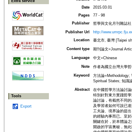
Extra service
Date
2015.03.01
Pages
77 - 98
Publisher
哲學與文化月刊雜誌社
Publisher Url
http://www.umrpc.fju.e
Location
臺北市, 臺灣 [Taipei shi
Content type
期刊論文=Journal Artic
Language
中文=Chinese
Note
作者為國立台灣大學哲
Keyword
方法論=Methodology; 
Spiritual States; 知識
Abstract
在中國哲學方法論討論
特別針對東方實踐哲學
Tools
論討論，有截然不同的
及學習者如何可說已達
Export
工夫論、境界論的提出
的經驗內事而已。至於
關鍵在於，於本體論之
開啟的宇宙奧秘，無此