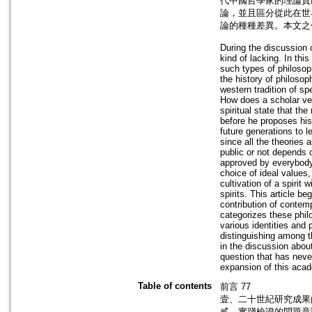
代中國哲學家的理論貢
論，並且區分從此在世
論的種種差異。本文之
During the discussion 
kind of lacking. In this
such types of philosoph
the history of philosop
western tradition of sp
How does a scholar ver
spiritual state that the
before he proposes his 
future generations to le
since all the theories
public or not depends o
approved by everybody. 
choice of ideal values
cultivation of a spirit
spirits. This article b
contribution of contem
categorizes these philo
various identities and
distinguishing among th
in the discussion about
question that has neve
expansion of this acad
Table of contents
前言 77
壹、二十世紀研究成果的
貳、實踐檢證的問題意識