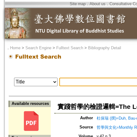
Site map
．
About us
．
Consultative C
．
Home
>
Search Engine
>
Fulltext Search
>
Bibliography Detail
Available resources
實踐哲學的檢證邏輯=The Logics o
Author
杜保瑞 (撰)=Duh, Bau-r
Source
哲學與文化=Monthly Revie
Volume
v.42 n.3