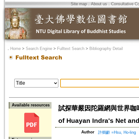
Site map
．
About us
．
Consultative C
．
Home
>
Search Engine
>
Fulltext Search
>
Bibliography Detail
Available resources
試探華嚴因陀羅網與世界咖啡館的翻轉
of Huayan Indra's Net a
Author
許鶴齡 =Hsu, Ho-ling