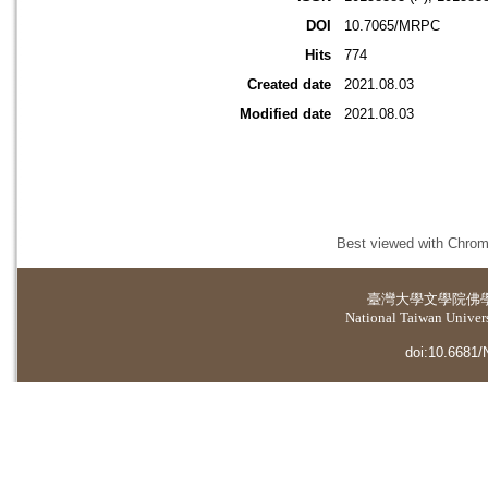
DOI
10.7065/MRPC
Hits
774
Created date
2021.08.03
Modified date
2021.08.03
Best viewed with Chrome
臺灣大學
文學院佛
National Taiwan Universi
doi:10.6681