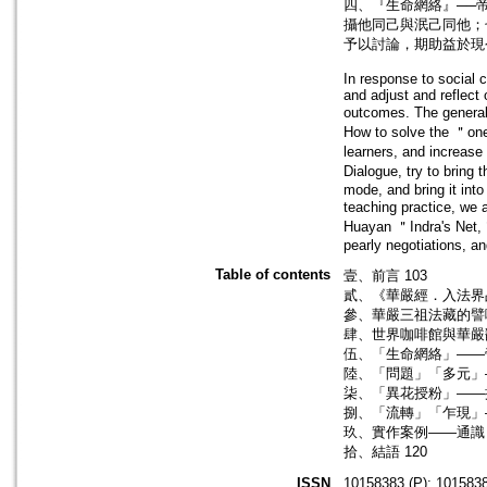
四、『生命網絡』──
攝他同己與泯己同他；
予以討論，期助益於現
In response to social c
and adjust and reflect
outcomes. The general
How to solve the ＂one＂
learners, and increa
Dialogue, try to bring
mode, and bring it into
teaching practice, we
Huayan ＂Indra's Net,＂ 
pearly negotiations, a
Table of contents
壹、前言 103
貳、《華嚴經．入法界品
參、華嚴三祖法藏的譬喻
肆、世界咖啡館與華嚴翻轉
伍、「生命網絡」——帝
陸、「問題」「多元」—
柒、「異花授粉」——攝
捌、「流轉」「乍現」—
玖、實作案例——通識「
拾、結語 120
ISSN
10158383 (P); 1015838