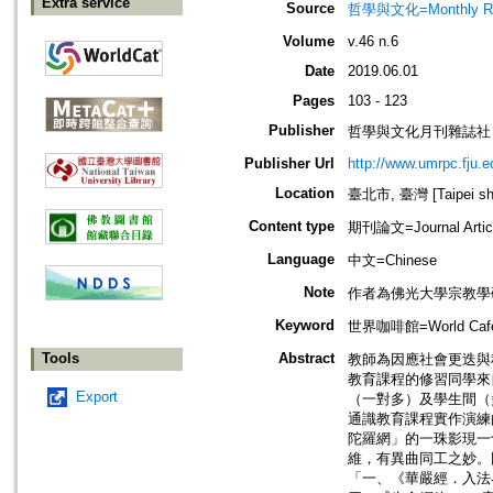
Extra service
Source
哲學與文化=Monthly Revie
Volume
v.46 n.6
Date
2019.06.01
Pages
103 - 123
Publisher
哲學與文化月刊雜誌社
Publisher Url
http://www.umrpc.fju.e
Location
臺北市, 臺灣 [Taipei shi
Content type
期刊論文=Journal Artic
Language
中文=Chinese
Note
作者為佛光大學宗教學
Keyword
世界咖啡館=World Café;
Tools
Abstract
教師為因應社會更迭與
教育課程的修習同學來
Export
（一對多）及學生間（
通識教育課程實作演練
陀羅網」的一珠影現一
維，有異曲同工之妙。
「一、《華嚴經．入法