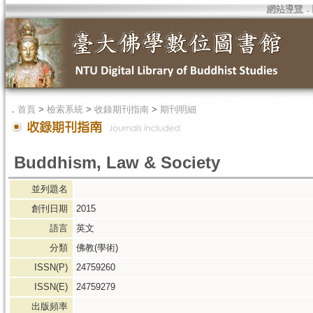
網站導覽
．
．
首頁
>
檢索系統
>
收錄期刊指南
>
期刊明細
Buddhism, Law & Society
並列題名
創刊日期
2015
語言
英文
分類
佛教(學術)
ISSN(P)
24759260
ISSN(E)
24759279
出版頻率