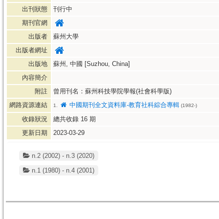
出刊狀態
刊行中
期刊官網
出版者
蘇州大學
出版者網址
出版地
蘇州, 中國 [Suzhou, China]
內容簡介
附註
曾用刊名：蘇州科技學院學報(社會科學版)
網路資源連結
中國期刊全文資料庫-教育社科綜合專輯
1.
(1982-)
收錄狀況
總共收錄
16
期
更新日期
2023-03-29
n.2 (2002) - n.3 (2020)
n.1 (1980) - n.4 (2001)