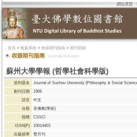
網站導覽
．
．
首頁
>
檢索系統
>
收錄期刊指南
>
期刊明細
蘇州大學學報 (哲學社會科學版)
並列題名
Journal of Suzhou University (Philosophy & Social Scienc
創刊日期
1906
語言
中文
分類
非佛教(學術)
指標
CSSCI
ISSN(P)
10014403
出版頻率
雙月刊