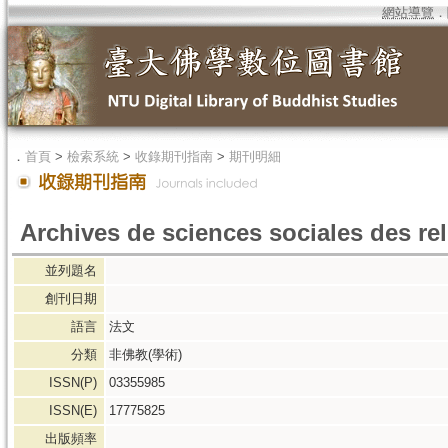
網站導覽
．
．
首頁
>
檢索系統
>
收錄期刊指南
>
期刊明細
Archives de sciences sociales des re
並列題名
創刊日期
語言
法文
分類
非佛教(學術)
ISSN(P)
03355985
ISSN(E)
17775825
出版頻率