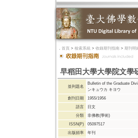
．
首頁
>
檢索系統
>
收錄期刊指南
>
期刊明
早稻田大學大學院文學
Bulletin of the Graduat
並列題名
ンキュウカ キヨウ
創刊日期
1955/1956
語言
日文
分類
非佛教(學術)
ISSN(P)
05097517
出版頻率
年刊