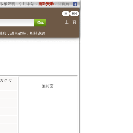
版權聲明
．
引用本站
．
捐款贊助
．
回首頁
．
日
EN
上一頁
佛典
．
語言教學
．
相關連結
ブンガク ケ
無封面