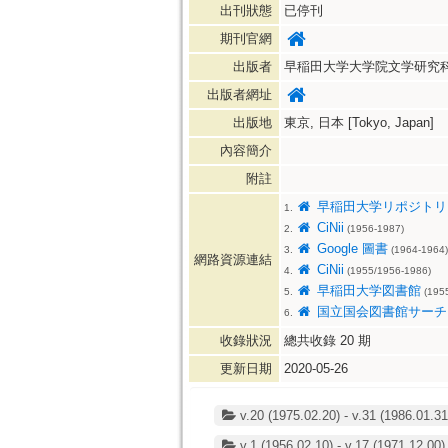
出刊狀態
已停刊
期刊官網
出版者
早稲田大学大学院文学研究科=Graduate
出版者網址
出版地
東京, 日本 [Tokyo, Japan]
內容簡介
附註
早稲田大学リポジトリ
1.
CiNii
2.
(1956-1987)
Google 圖書
3.
(1964-1964)
網路資源連結
CiNii
4.
(1955/1956-1986)
早稲田大学図書館
5.
(1955
国立国会図書館サーチ
6.
收錄狀況
總共收錄
20
期
更新日期
2020-05-26
v.20 (1975.02.20) - v.31 (1986.01.31
v.1 (1956.02.10) - v.17 (1971.12.00)