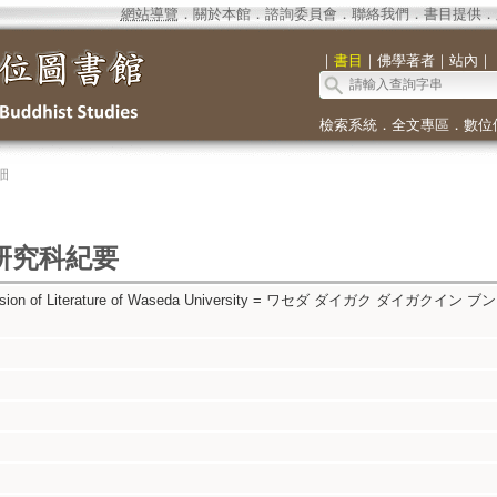
網站導覽
．
關於本館
．
諮詢委員會
．
聯絡我們
．
書目提供
．
｜
書目
｜
佛學著者
｜
站內
｜
檢索系統
．
全文專區
．
數位
細
研究科紀要
e Division of Literature of Waseda University = ワセダ ダイガク ダイガクイン 