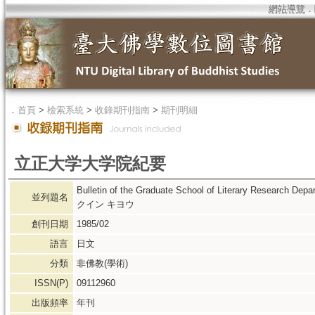
網站導覽
．
．
首頁
>
檢索系統
>
收錄期刊指南
>
期刊明細
立正大学大学院紀要
Bulletin of the Graduate School of Literary Resear
並列題名
クイン キヨウ
創刊日期
1985/02
語言
日文
分類
非佛教(學術)
ISSN(P)
09112960
出版頻率
年刊