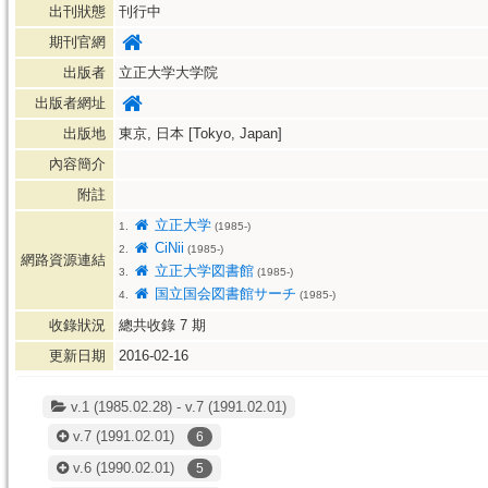
出刊狀態
刊行中
期刊官網
出版者
立正大学大学院
出版者網址
出版地
東京, 日本 [Tokyo, Japan]
內容簡介
附註
立正大学
1.
(1985-)
CiNii
2.
(1985-)
網路資源連結
立正大学図書館
3.
(1985-)
国立国会図書館サーチ
4.
(1985-)
收錄狀況
總共收錄
7
期
更新日期
2016-02-16
v.1 (1985.02.28) - v.7 (1991.02.01)
v.7
(1991.02.01)
6
v.6
(1990.02.01)
5