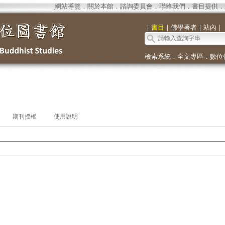
網站導覽
．
關於本館
．
諮詢委員會
．
聯絡我們
．
書目提供
．
｜
書目
｜
佛學著者
｜
站內
｜
檢索系統
．
全文專區
．
數位
期刊授權
使用說明