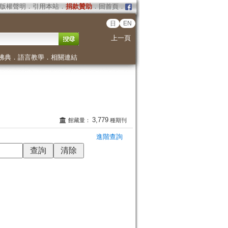
版權聲明
．
引用本站
．
捐款贊助
．
回首頁
．
日
EN
上一頁
佛典
．
語言教學
．
相關連結
3,779
館藏量：
種期刊
進階查詢