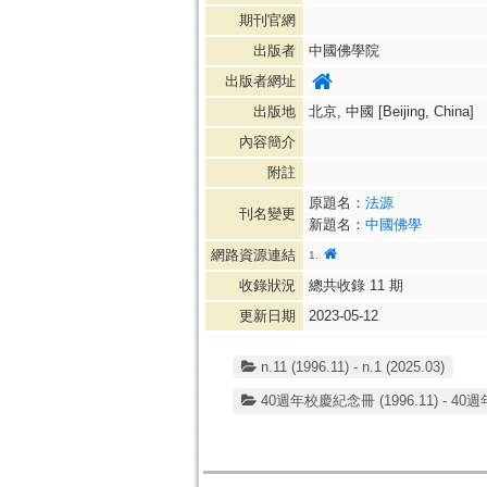
期刊官網
出版者
中國佛學院
出版者網址
出版地
北京, 中國 [Beijing, China]
內容簡介
附註
原題名：
法源
刊名變更
新題名：
中國佛學
網路資源連結
1.
收錄狀況
總共收錄
11
期
更新日期
2023-05-12
n.11 (1996.11) - n.1 (2025.03)
40週年校慶紀念冊 (1996.11) - 40週