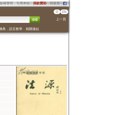
版權聲明
．
引用本站
．
捐款贊助
．
回首頁
．
日
EN
上一頁
佛典
．
語言教學
．
相關連結