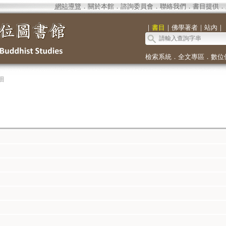
網站導覽
．
關於本館
．
諮詢委員會
．
聯絡我們
．
書目提供
．
｜
書目
｜
佛學著者
｜
站內
｜
檢索系統
．
全文專區
．
數位
細