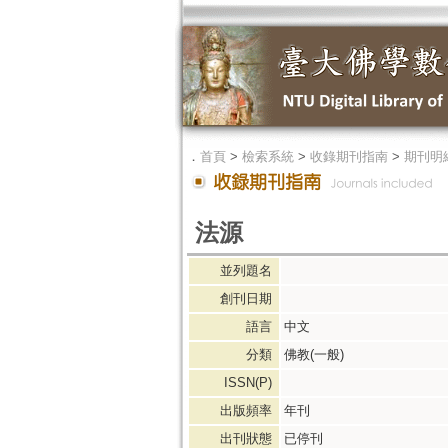
．
首頁
>
檢索系統
>
收錄期刊指南
>
期刊明
法源
並列題名
創刊日期
語言
中文
分類
佛教(一般)
ISSN(P)
出版頻率
年刊
出刊狀態
已停刊