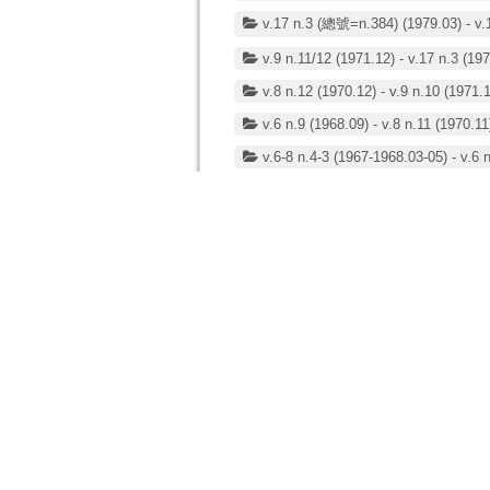
v.17 n.3 (總號=n.384) (1979.03) - v.
v.9 n.11/12 (1971.12) - v.17 n.3 (197
v.8 n.12 (1970.12) - v.9 n.10 (1971.
v.6 n.9 (1968.09) - v.8 n.11 (1970.11
v.6-8 n.4-3 (1967-1968.03-05) - v.6 
v.4 n.12 (1966.12) - 5.2-6.6/7 (1967
v.3 n.8 (1965.08) - v.4 n.9 (1966.09)
v.2 n.8 (1964.08) - v.3 n.7 (1965.07)
v.1 n.7-8 (1963.07-08) - v.2 n.7 (196
v.1 n.3 (1961.06) - v.1. n.7 - 10 (196