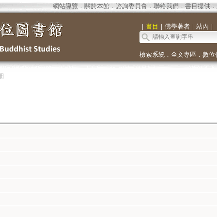
網站導覽
．
關於本館
．
諮詢委員會
．
聯絡我們
．
書目提供
．
｜
書目
｜
佛學著者
｜
站內
｜
檢索系統
．
全文專區
．
數位
細