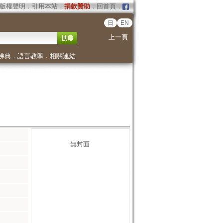
版權聲明
．
引用本站
．
捐款贊助
．
回首頁
．
日
EN
上一頁
佛典
．
語言教學
．
相關連結
無封面