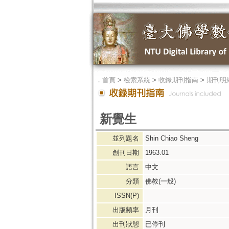
．
首頁
>
檢索系統
>
收錄期刊指南
>
期刊明
新覺生
並列題名
Shin Chiao Sheng
創刊日期
1963.01
語言
中文
分類
佛教(一般)
ISSN(P)
出版頻率
月刊
出刊狀態
已停刊