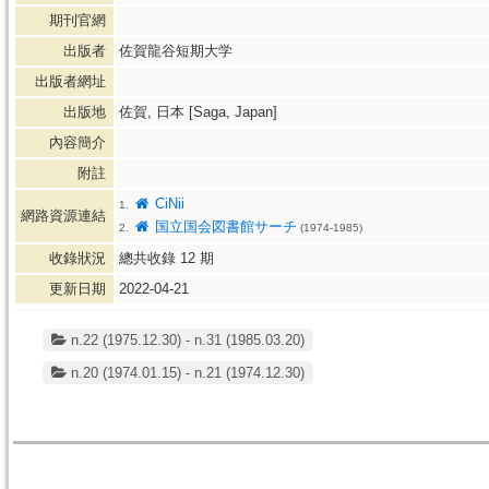
期刊官網
出版者
佐賀龍谷短期大学
出版者網址
出版地
佐賀, 日本 [Saga, Japan]
內容簡介
附註
CiNii
1.
網路資源連結
国立国会図書館サーチ
2.
(1974-1985)
收錄狀況
總共收錄
12
期
更新日期
2022-04-21
n.22 (1975.12.30) - n.31 (1985.03.20)
n.20 (1974.01.15) - n.21 (1974.12.30)