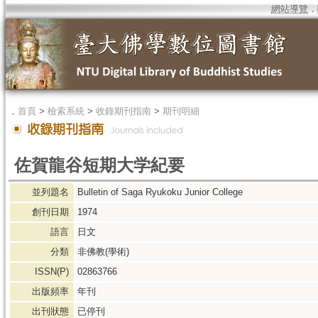
網站導覽
．
．
首頁
>
檢索系統
>
收錄期刊指南
>
期刊明細
佐賀龍谷短期大学紀要
並列題名
Bulletin of Saga Ryukoku Junior College
創刊日期
1974
語言
日文
分類
非佛教(學術)
ISSN(P)
02863766
出版頻率
年刊
出刊狀態
已停刊