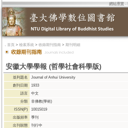
網站導覽
．
．
首頁
>
檢索系統
>
收錄期刊指南
>
期刊明細
安徽大學學報 (哲學社會科學版)
並列題名
Journal of Anhui University
創刊日期
1933
語言
中文
分類
非佛教(學術)
ISSN(P)
10015019
出版頻率
季刊
出刊狀態
刊行中