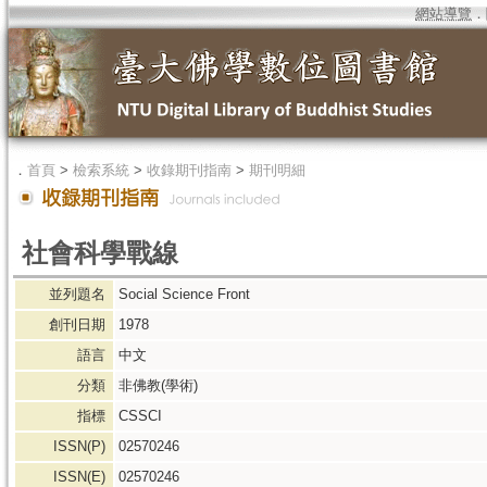
網站導覽
．
．
首頁
>
檢索系統
>
收錄期刊指南
>
期刊明細
社會科學戰線
並列題名
Social Science Front
創刊日期
1978
語言
中文
分類
非佛教(學術)
指標
CSSCI
ISSN(P)
02570246
ISSN(E)
02570246