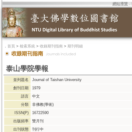
網站導覽
．
．
首頁
>
檢索系統
>
收錄期刊指南
>
期刊明細
泰山學院學報
並列題名
Journal of Taishan University
創刊日期
1979
語言
中文
分類
非佛教(學術)
ISSN(P)
16722590
出版頻率
雙月刊
出刊狀態
刊行中