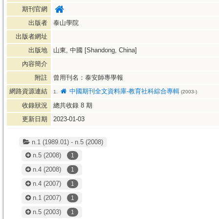
期刊官網
出版者
泰山學院
出版者網址
出版地
山東, 中國 [Shandong, China]
內容簡介
附註
曾用刊名：泰安師專學報
網路資源連結
中國期刊全文資料庫-教育社科綜合專輯
1.
(2003-)
收錄狀況
總共收錄
8
期
更新日期
2023-01-03
n.1 (1989.01) - n.5 (2008)
n.5
(2008)
1
n.4
(2008)
1
n.4
(2007)
1
n.1
(2007)
1
n.5
(2003)
1