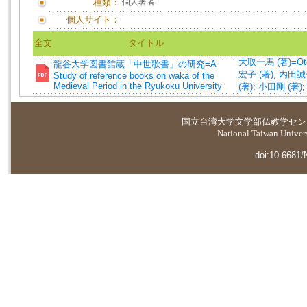
種類：
個人著者
個人サイト：
全文
タイトル
大取一馬 (著)=Otori
龍谷大学図書館蔵「中世歌書」の研究=A
宏子 (著)
;
内田誠一
Study of reference books on waka of the
Medieval Period in the Ryukoku University
(著)
;
小田剛 (著)
国立台湾大学
文学部仏教学セン
National Taiwan Universi
doi:10.6681