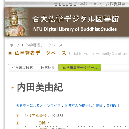
サイトマップ
．
本館について
．
諮問委員会
．
．
ホーム
>
仏学著者データベース
仏学著者検索
検索結果
仏学著者データベース
内田美由紀
．
．
著者本人によるオーソライズ
著者本人が提供した書目
資料改正
シリアル番号：
101323
別名：