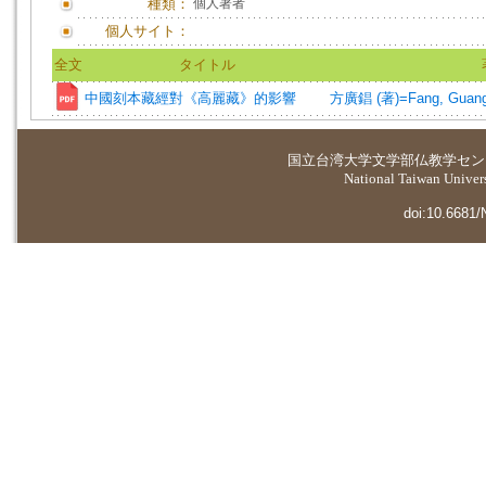
種類：
個人著者
個人サイト：
全文
タイトル
中國刻本藏經對《高麗藏》的影響
方廣錩 (著)=Fang, Guang-
国立台湾大学
文学部仏教学セン
National Taiwan Universi
doi:10.6681