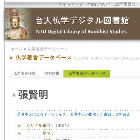
サイトマップ
．
本館について
．
諮問委員会
．
．
ホーム
>
仏学著者データベース
仏学著者検索
検索結果
仏学著者データベース
張賢明
．
．
著者本人によるオーソライズ
著者本人が提供した書目
資料改正
シリアル番号：
101646
別名：