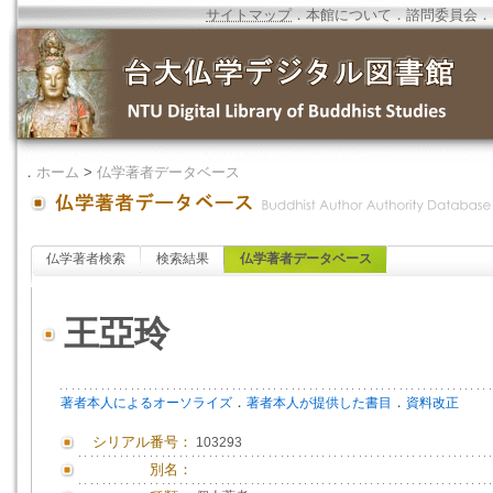
サイトマップ
．
本館について
．
諮問委員会
．
．
ホーム
>
仏学著者データベース
仏学著者検索
検索結果
仏学著者データベース
王亞玲
．
．
著者本人によるオーソライズ
著者本人が提供した書目
資料改正
シリアル番号：
103293
別名：