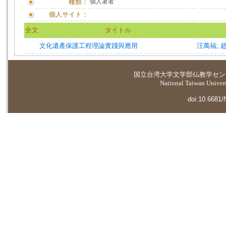
種類：
個人著者
個人サイト：
全文
タイトル
文化遺產保護工程理論實踐與應用
汪萬福
;
国立台湾大学
文学部仏教学セン
National Taiwan Universi
doi:10.6681