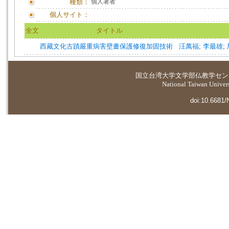
種類：
個人著者
個人サイト：
全文
タイトル
西藏文化古蹟嚴重病害壁畫保護修復加固技術
汪萬福
;
李最雄
;
国立台湾大学
文学部仏教学セン
National Taiwan Universi
doi:10.6681