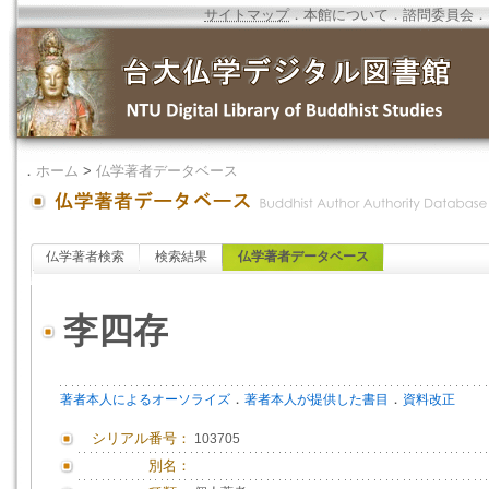
サイトマップ
．
本館について
．
諮問委員会
．
．
ホーム
>
仏学著者データベース
仏学著者検索
検索結果
仏学著者データベース
李四存
．
．
著者本人によるオーソライズ
著者本人が提供した書目
資料改正
シリアル番号：
103705
別名：