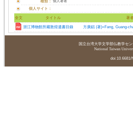
種類：
個人著者
個人サイト：
全文
タイトル
著
浙江博物館所藏敦煌遺書目錄
方廣錩 (著)=Fang, Guang-chan
国立台湾大学
文学部仏教学セン
National Taiwan Universi
doi:10.6681