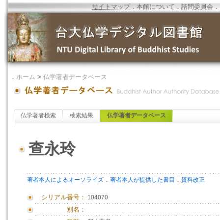
サイトマップ
．
本館について
．
諮問委員会
．
．
ホーム
>
仏学著者データベース
仏学著者検索
検索結果
仏学著者データベース
查永玲
．
．
著者本人によるオーソライズ
著者本人が提供した書目
資料改正
シリアル番号：
104070
別名：