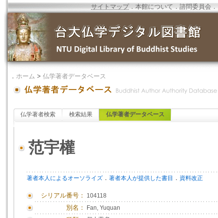
サイトマップ
．
本館について
．
諮問委員会
．
．
ホーム
>
仏学著者データベース
仏学著者検索
検索結果
仏学著者データベース
范宇權
．
．
著者本人によるオーソライズ
著者本人が提供した書目
資料改正
シリアル番号：
104118
別名：
Fan, Yuquan