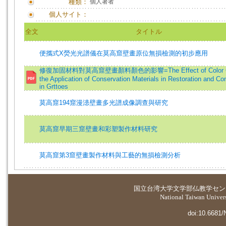
種類：
個人著者
個人サイト：
全文
タイトル
便攜式X熒光光譜儀在莫高窟壁畫原位無損檢測的初步應用
修復加固材料對莫高窟壁畫顏料顏色的影響=The Effect of Color Ch
the Application of Conservation Materials in Restoration and Co
in Grttoes
莫高窟194窟漫漶壁畫多光譜成像調查與研究
莫高窟早期三窟壁畫和彩塑製作材料研究
莫高窟第3窟壁畫製作材料與工藝的無損檢測分析
国立台湾大学
文学部仏教学セン
National Taiwan Universi
doi:10.6681