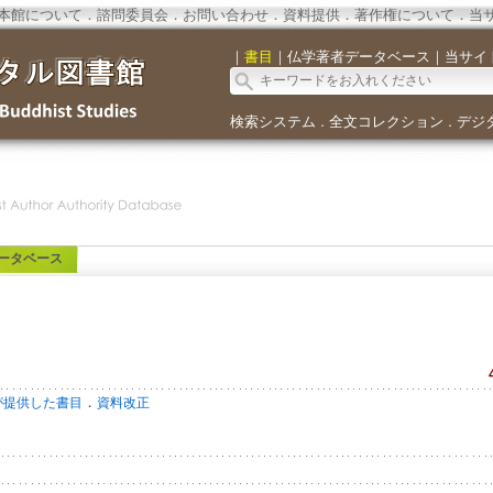
本館について
．
諮問委員会
．
お問い合わせ
．
資料提供
．
著作権について
．
当
｜
書目
｜
仏学著者データベース
｜
当サイ
検索システム
全文コレクション
デジ
．
．
ータベース
．
が提供した書目
資料改正