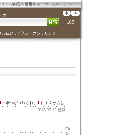
サイトの内容を引用する
．
ホームページへ
中
EN
ト内
｜
戻る
タル仏経
言語レッスン
リンク
．
．
4
件著作が収録され、
1
件全文を含む
2016.05.12 登録