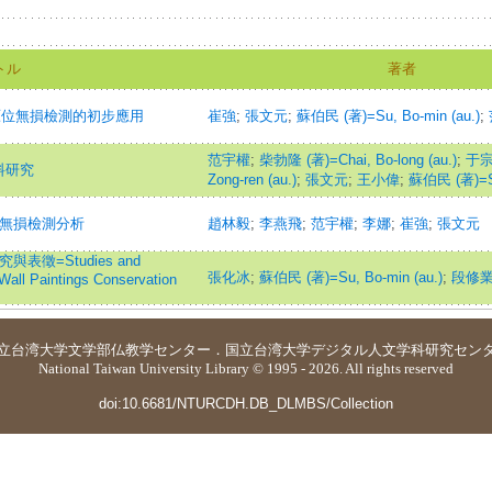
トル
著者
原位無損檢測的初步應用
崔強
;
張文元
;
蘇伯民 (著)=Su, Bo-min (au.)
;
范宇權
;
柴勃隆 (著)=Chai, Bo-long (au.)
;
于宗
料研究
Zong-ren (au.)
;
張文元
;
王小偉
;
蘇伯民 (著)=Su
的無損檢測分析
趙林毅
;
李燕飛
;
范宇權
;
李娜
;
崔強
;
張文元
表徵=Studies and
張化冰
;
蘇伯民 (著)=Su, Bo-min (au.)
;
段修
Wall Paintings Conservation
立台湾大学
文学部仏教学センター
．
国立台湾大学デジタル人文学科研究セン
National Taiwan University Library © 1995 - 2026. All rights reserved
doi:10.6681/NTURCDH.DB_DLMBS/Collection