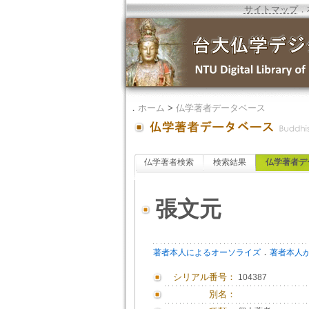
サイトマップ
．
．
ホーム
>
仏学著者データベース
仏学著者検索
検索結果
仏学著者デ
張文元
．
著者本人によるオーソライズ
著者本人
シリアル番号：
104387
別名：