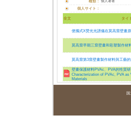
種類：
個人著者
個人サイト：
全文
タイ
便攜式X熒光光譜儀在莫高窟壁畫
莫高窟早期三窟壁畫和彩塑製作材
莫高窟第3窟壁畫製作材料與工藝
壁畫保護材料PVAc、PVA的性質研究與
Characterization of PVAc, PVA as 
Materials
国