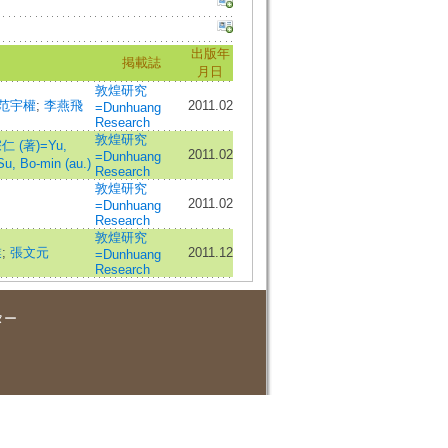
出版年
掲載誌
月日
敦煌研究
范宇權
;
李燕飛
2011.02
=Dunhuang
Research
敦煌研究
仁 (著)=Yu,
2011.02
=Dunhuang
, Bo-min (au.)
Research
敦煌研究
2011.02
=Dunhuang
Research
敦煌研究
業
;
張文元
2011.12
=Dunhuang
Research
ター