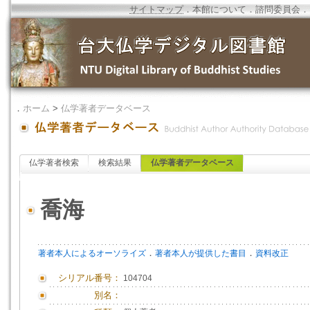
サイトマップ
．
本館について
．
諮問委員会
．
．
ホーム
>
仏学著者データベース
仏学著者検索
検索結果
仏学著者データベース
喬海
．
．
著者本人によるオーソライズ
著者本人が提供した書目
資料改正
シリアル番号：
104704
別名：