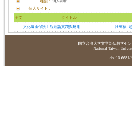
種類：
個人著者
個人サイト：
全文
タイトル
文化遺產保護工程理論實踐與應用
汪萬福
;
国立台湾大学
文学部仏教学セン
National Taiwan Universi
doi:10.6681