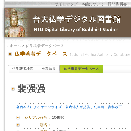
サイトマップ
．
本館について
．
諮問委員会
．
．
ホーム
>
仏学著者データベース
仏学著者検索
検索結果
仏学著者データベース
裴强强
．
．
著者本人によるオーソライズ
著者本人が提供した書目
資料改正
シリアル番号：
104990
別名：