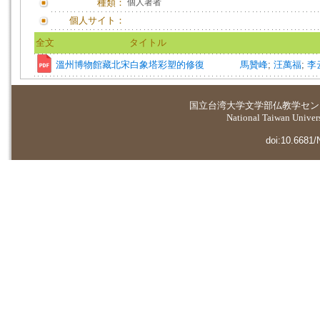
種類：
個人著者
個人サイト：
全文
タイトル
溫州博物館藏北宋白象塔彩塑的修復
馬贊峰
;
汪萬福
;
李
国立台湾大学
文学部仏教学セン
National Taiwan Universi
doi:10.6681