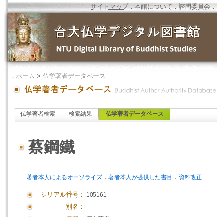
サイトマップ
．
本館について
．
諮問委員会
．
．
ホーム
>
仏学著者データベース
仏学著者検索
検索結果
仏学著者データベース
蔡鋼鐵
．
．
著者本人によるオーソライズ
著者本人が提供した書目
資料改正
シリアル番号：
105161
別名：