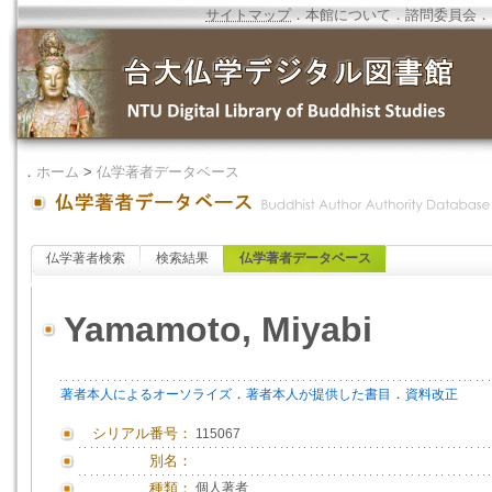
サイトマップ
．
本館について
．
諮問委員会
．
．
ホーム
>
仏学著者データベース
仏学著者検索
検索結果
仏学著者データベース
Yamamoto, Miyabi
．
．
著者本人によるオーソライズ
著者本人が提供した書目
資料改正
シリアル番号：
115067
別名：
種類：
個人著者