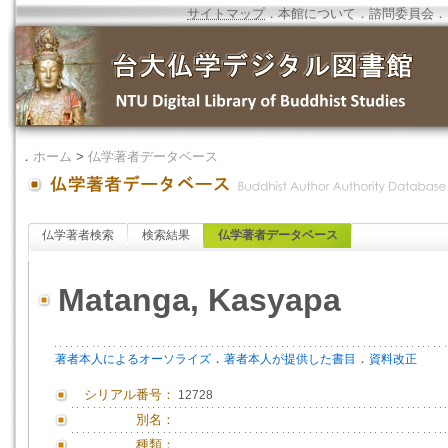
サイトマップ
．
本館について
．
諮問委員会
．
．
ホーム
>
仏学著者データベース
仏学著者検索
検索結果
仏学著者データベース
Matanga, Kasyapa
．
．
著者本人によるオーソライズ
著者本人が提供した書目
資料改正
シリアル番号：
12728
別名：
種類：