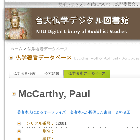
サイトマップ
．
本館について
．
諮問委員会
．
．
ホーム
>
仏学著者データベース
仏学著者検索
検索結果
仏学著者データベース
McCarthy, Paul
．
．
著者本人によるオーソライズ
著者本人が提供した書目
資料改正
シリアル番号：
12881
別名：
種類：