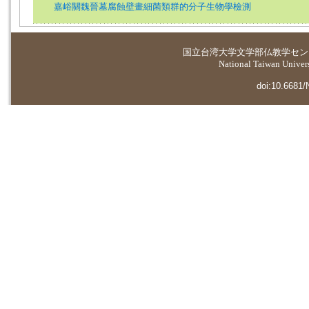
嘉峪關魏晉墓腐蝕壁畫細菌類群的分子生物學檢測
国立台湾大学
文学部仏教学セン
National Taiwan Universi
doi:10.6681