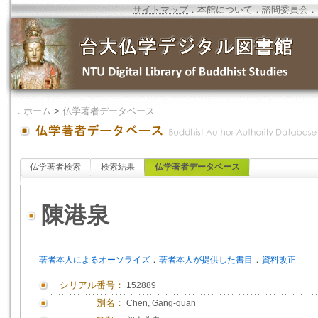
サイトマップ
．
本館について
．
諮問委員会
．
．
ホーム
>
仏学著者データベース
仏学著者検索
検索結果
仏学著者データベース
陳港泉
．
．
著者本人によるオーソライズ
著者本人が提供した書目
資料改正
シリアル番号：
152889
別名：
Chen, Gang-quan