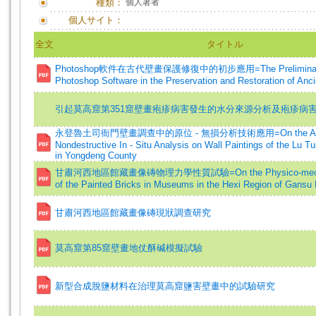
種類：
個人著者
個人サイト：
全文
タイトル
Photoshop軟件在古代壁畫保護修復中的初步應用=The Preliminary Ap
Photoshop Software in the Preservation and Restoration of Anc
引起莫高窟第351窟壁畫疱疹病害發生的水分來源分析及疱疹病
永登魯土司衙門壁畫調查中的原位 - 無損分析技術應用=On the Applic
Nondestructive In - Situ Analysis on Wall Paintings of the Lu T
in Yongdeng County
甘肅河西地區館藏畫像磚物理力學性質試驗=On the Physico-mechanic
of the Painted Bricks in Museums in the Hexi Region of Gansu
甘肅河西地區館藏畫像磚現狀調查研究
莫高窟第85窟壁畫地仗酥碱模擬試驗
新型合成脫鹽材料在治理莫高窟鹽害壁畫中的試驗研究